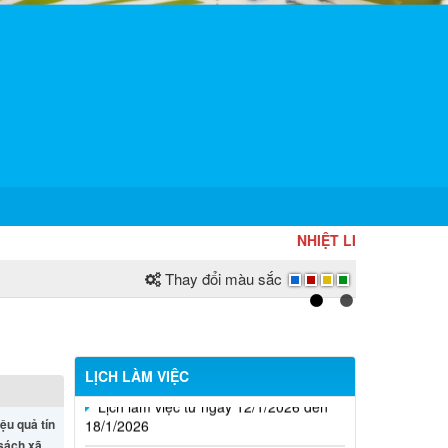
NHIỆT LIỆT CHÀO MỪNG NG
Thay đổi màu sắc
LỊCH LÀM VIỆC
Lịch làm việc từ ngày 12/1/2026 đến
18/1/2026
iệu quả tín