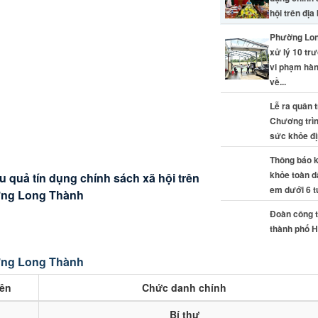
dụng chính 
hội trên địa 
Phường Lon
xử lý 10 tr
vi phạm hàn
về...
Lễ ra quân t
Chương trì
sức khỏe địn
riển khai Chương trình khám sức khỏe
Thông báo 
khỏe toàn d
ệu quả tín dụng chính sách xã hội trên
Thành xử lý 10 trường hợp vi phạm
iến dịch 100 ngày tạo lập Sổ sức khỏe
ám sức khỏe toàn dân cho trẻ em
c HĐND thành phố Huế khảo sát thực
em dưới 6 t
ờng Long Thành
 trật tự xây dựng
2026
ong Thành
Đoàn công 
thành phố 
sát thực tế 
ng Long Thành
tên
Chức danh chính