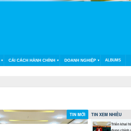
CẢI CÁCH HÀNH CHÍNH
DOANH NGHIỆP
ALBUMS
▼
▼
▼
TIN MỚI
TIN XEM NHIỀU
Triển khai h