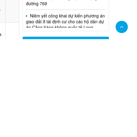
đường 769
Niêm yết công khai dự kiến phương án
ử
giao đất ở tái định cư cho các hộ dân dự
án Cảng hàng không quốc tế Long
Thành
h
THỐNG KÊ TRUY CẬP
Hôm nay
6,547
Ảnh
Tổng lượt truy cập
1,407,621
THĂM DÒ Ý KIẾN
Đánh giá về trang thông tin điện tử UBND
phường Long Thành