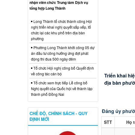
Trao Quyết định tuyển dụng mới và tiếp
nhận viên chức Trung tâm Dịch vụ
tổng hợp Long Thành
Long Thành tổ chức thành công Hội
nghị triển khai nghị quyết sắp xếp, tổ
chức lại các khu phố trên địa bàn
phường
Phường Long Thành khởi công 05 dự
án đầu tư công hưởng ứng đợt phát
động thi đua 500 ngày đêm
Lễ ra quân t
Tổ chức Hội nghị công bố Quyết định
về công tác cán bộ
Triển khai hi
Phường Long 
định kỳ và Ch
Thông báo kh
Đoàn công tá
địa bàn phư
hành chính về
điện tử năm 
dưới 6 tuổi
tế Sân bay L
Tổ chức xem trực tiếp Lễ công bố
Nghị quyết của Quốc hội về thành lập
thành phố Đồng Nai
Đảng ủy phườ
CHẾ ĐỘ, CHÍNH SÁCH - QUY
ĐỊNH MỚI
STT
Họ 