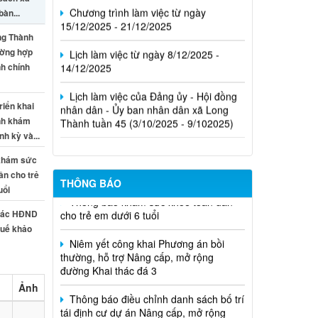
sách xã
Chương trình làm việc từ ngày
bàn...
15/12/2025 - 21/12/2025
g Thành
Lịch làm việc từ ngày 8/12/2025 -
ường hợp
14/12/2025
h chính
Lịch làm việc của Đảng ủy - Hội đồng
nhân dân - Ủy ban nhân dân xã Long
riển khai
Thành tuần 45 (3/10/2025 - 9/102025)
nh khám
h kỳ và...
khám sức
ân cho trẻ
THÔNG BÁO
Thông báo khám sức khỏe toàn dân
uổi
cho trẻ em dưới 6 tuổi
tác HĐND
Huế khảo
Niêm yết công khai Phương án bồi
Sân bay...
thường, hỗ trợ Nâng cấp, mở rộng
đường Khai thác đá 3
Thông báo điều chỉnh danh sách bố trí
Ảnh
tái định cư dự án Nâng cấp, mở rộng