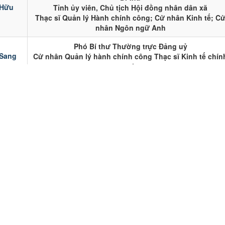
Bí thư
 Hữu
Tỉnh ủy viên, Chủ tịch Hội đồng nhân dân xã
Thạc sĩ Quản lý Hành chính công; Cử nhân Kinh tế; C
nhân Ngôn ngữ Anh
Phó Bí thư Thường trực Đảng uỷ
Sang
Cử nhân Quản lý hành chính công Thạc sĩ Kinh tế chín
trị
 Ủy ban nhân dân phường
ọ tên
Chức danh chính
Chủ tịch Uỷ ban Nhân dân xã Long Thành
g Sơn
Thạc sỹ kỹ thuật xây dựng chuyên ngành giao
thông
ị Thủy
Phó Chủ tịch Ủy ban nhân dân xã
Thạc sĩ - Kiến trúc sư
Phó Chủ tịch Ủy ban nhân dân xã
Trình
Thạc sĩ Quản lý đất đai