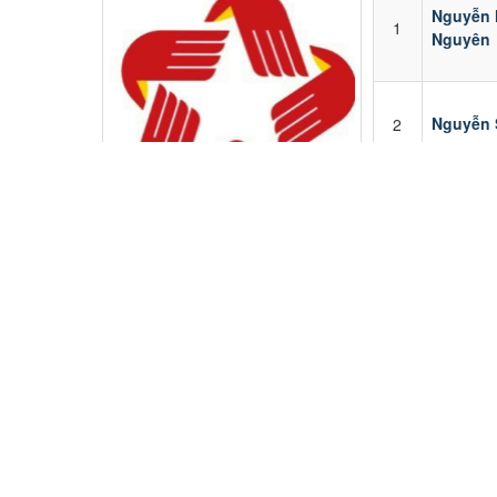
Nguyễn
1
Nguyên
Nguyễn 
2
Ban Lãnh đạo
STT
H
UBND phường Long Thành đã ban
hành Kế hoạch cải cách hành chính
trọng tâm giai đoạn 2026 – 2030
Lê Hoàn
1
Từ ngày 29 tháng 4 năm 2026 các tổ
chức, cá nhân không phải xin Giấy
Phạm Th
chứng nhận bán lẻ thuốc lá
2
Trang
Nộp thuế phi nông nghiệp tại nhà
Bùi Viêt 
Triển khai 4 thủ tục hành chính của
3
Đảng trên môi trường điện tử