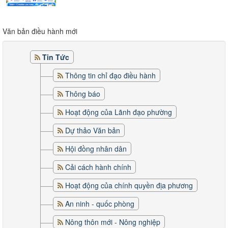
Văn bản điều hành mới
Đoàn công tác HĐND thành phố Huế khảo sát thực tế
Sân bay...
Tin Tức
Thông tin chỉ đạo điều hành
Thông báo
Hoạt động của Lãnh đạo phường
Dự thảo Văn bản
Hội đồng nhân dân
Cải cách hành chính
Hoạt động của chính quyền địa phương
An ninh - quốc phòng
Nông thôn mới - Nông nghiệp