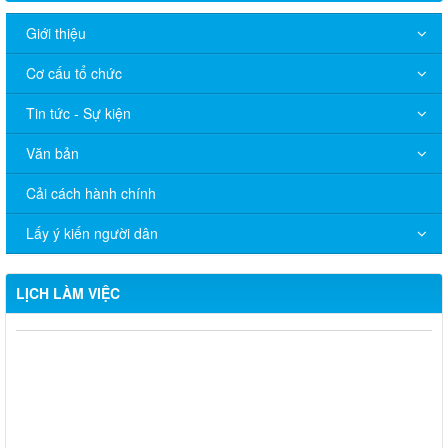
Giới thiệu
Cơ cấu tổ chức
Tin tức - Sự kiện
Văn bản
Lịch làm việc từ ngày 12/1/2026 đến 18/1/2026
Cải cách hành chính
Chương trình làm việc từ ngày 15/12/2025 - 21/12/2025
Lấy ý kiến người dân
Lịch làm việc từ ngày 8/12/2025 - 14/12/2025
Lịch làm việc của Đảng ủy - Hội đồng nhân dân - Ủy ban nhân
LỊCH LÀM VIỆC
dân xã Long Thành tuần 45 (3/10/2025 - 9/102025)
Thông báo khám sức khỏe toàn dân cho trẻ em dưới 6 tuổi
Niêm yết công khai Phương án bồi thường, hỗ trợ Nâng cấp,
mở rộng đường Khai thác đá 3