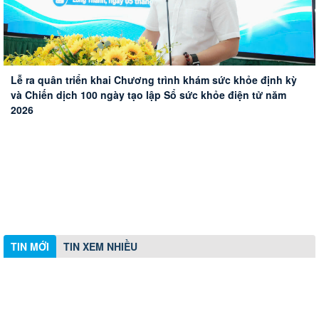
Đoàn công tác HĐND thành phố Huế khảo sát thực tế Sân
Phường Long Thành xử lý 10 trường hợp vi phạm hành
Triển khai hiệu quả tín dụng chính sách xã hội trên địa bàn
bay Long Thành
Lễ ra quân triển khai Chương trình khám sức khỏe định kỳ
chính về trật tự xây dựng
phường Long Thành
và Chiến dịch 100 ngày tạo lập Sổ sức khỏe điện tử năm
2026
TIN MỚI
TIN XEM NHIỀU