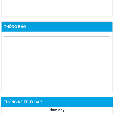
Thông báo điều chỉnh danh sách bố trí tái định cư dự án Nâng
cấp, mở rộng đường 769
Niêm yết công khai dự kiến phương án giao đất ở tái định cư
THÔNG BÁO
cho các hộ dân dự án Cảng hàng không quốc tế Long Thành
THỐNG KÊ TRUY CẬP
Hôm nay