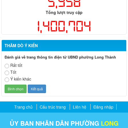
5,958
Tổng lượt truy cập
1,400,704
THĂM DÒ Ý KIẾN
Đánh giá về trang thông tin điện tử UBND phường Long Thành
Rất tốt
Tốt
Ý kiến khác
Trang chủ
Cấu trúc trang
Liên hệ
Đăng nhập
ỦY BAN NHÂN DÂN PHƯỜNG
LONG