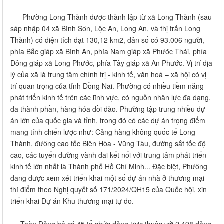
Phường Long Thành được thành lập từ xã Long Thành (sau
sáp nhập 04 xã Bình Sơn, Lộc An, Long An, và thị trấn Long
Thành) có diện tích đạt 130,12 km2, dân số có 93.006 người,
phía Bắc giáp xã Bình An, phía Nam giáp xã Phước Thái, phía
Đông giáp xã Long Phước, phía Tây giáp xã An Phước. Vị trí địa
lý của xã là trung tâm chính trị - kinh tế, văn hoá – xã hội có vị
trí quan trọng của tỉnh Đồng Nai. Phường có nhiều tiềm năng
phát triển kinh tế trên các lĩnh vực, có nguồn nhân lực đa dạng,
đa thành phần, hàng hóa dồi dào. Phường tập trung nhiều dự
án lớn của quốc gia và tỉnh, trong đó có các dự án trọng điểm
mang tính chiến lược như: Cảng hàng không quốc tế Long
Thành, đường cao tốc Biên Hòa - Vũng Tàu, đường sắt tốc độ
cao, các tuyến đường vành đai kết nối với trung tâm phát triển
kinh tế lớn nhất là Thành phố Hồ Chí Minh... Đặc biệt, Phường
đang được xem xét triển khai một số dự án nhà ở thương mại
thí điểm theo Nghị quyết số 171/2024/QH15 của Quốc hội, xin
triển khai Dự án Khu thương mại tự do.