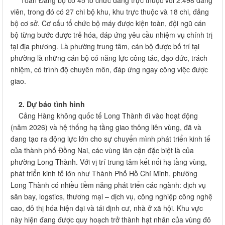
Toàn Đảng bộ có 45 tổ chức đảng trực thuộc với 2.498 đảng
viên, trong đó có 27 chi bộ khu, khu trực thuộc và 18 chi, đảng
bộ cơ sở. Cơ cấu tổ chức bộ máy được kiện toàn, đội ngũ cán
bộ từng bước được trẻ hóa, đáp ứng yêu cầu nhiệm vụ chính trị
tại địa phương. Là phường trung tâm, cán bộ được bố trí tại
phường là những cán bộ có năng lực công tác, đạo đức, trách
nhiệm, có trình độ chuyên môn, đáp ứng ngay công việc được
giao.
2. Dự báo tình hình
Cảng Hàng không quốc tế Long Thành đi vào hoạt động
(năm 2026) và hệ thống hạ tầng giao thông liên vùng, đã và
đang tạo ra động lực lớn cho sự chuyển mình phát triển kinh tế
của thành phố Đồng Nai, các vùng lân cận đặc biệt là của
phường Long Thành. Với vị trí trung tâm kết nối hạ tầng vùng,
phát triển kinh tế lớn như Thành Phố Hồ Chí Minh, phường
Long Thành có nhiều tiềm năng phát triển các ngành: dịch vụ
sân bay, logstics, thương mại – dịch vụ, công nghiệp công nghệ
cao, đô thị hóa hiện đại và tái định cư, nhà ở xã hội. Khu vực
này hiện đang được quy hoạch trở thành hạt nhân của vùng đô