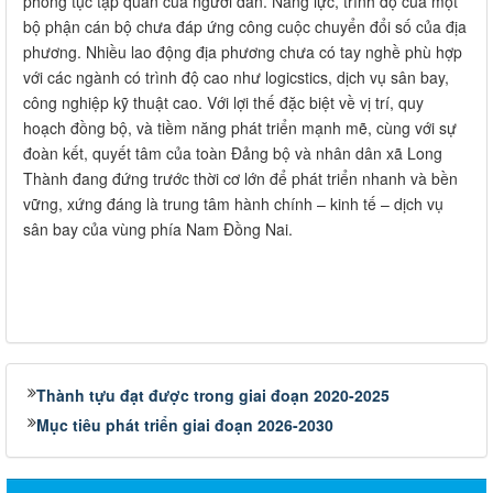
phong tục tập quán của người dân. Năng lực, trình độ của một
bộ phận cán bộ chưa đáp ứng công cuộc chuyển đổi số của địa
phương. Nhiều lao động địa phương chưa có tay nghề phù hợp
với các ngành có trình độ cao như logicstics, dịch vụ sân bay,
công nghiệp kỹ thuật cao. Với lợi thế đặc biệt về vị trí, quy
hoạch đồng bộ, và tiềm năng phát triển mạnh mẽ, cùng với sự
đoàn kết, quyết tâm của toàn Đảng bộ và nhân dân xã Long
Thành đang đứng trước thời cơ lớn để phát triển nhanh và bền
vững, xứng đáng là trung tâm hành chính – kinh tế – dịch vụ
sân bay của vùng phía Nam Đồng Nai.
Thành tựu đạt được trong giai đoạn 2020-2025
Mục tiêu phát triển giai đoạn 2026-2030