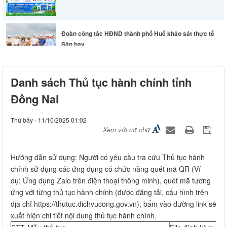
Đoàn công tác HĐND thành phố Huế khảo sát thực tế
Sân bay...
Lãnh đạo phường Long Thành chỉ đạo khẩn trương
Danh sách Thủ tục hành chính tỉnh
khắc phục hư...
Đồng Nai
Thứ bảy - 11/10/2025 01:02
Xem với cỡ chữ
Hướng dẫn sử dụng: Người có yêu cầu tra cứu Thủ tục hành
chính sử dụng các ứng dụng có chức năng quét mã QR (Ví
dụ: Ứng dụng Zalo trên điện thoại thông minh), quét mã tương
ứng với từng thủ tục hành chính (được đăng tải, cấu hình trên
địa chỉ https://thutuc.dichvucong.gov.vn), bấm vào đường link sẽ
xuất hiện chi tiết nội dung thủ tục hành chính.