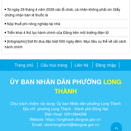
Từ ngày 29 tháng 4 năm 2026 các tổ chức, cá nhân không phải xin Giấy
chứng nhận bán lẻ thuốc lá
Nộp thuế phi nông nghiệp tại nhà
Triển khai 4 thủ tục hành chính của Đảng trên môi trường điện tử
[Infographic] Đợt thi đua đặc biệt 500 ngày đêm: Mục tiêu cụ thể về cải cách
hành chính
Trang chủ
Cấu trúc trang
Liên hệ
Đăng nhập
ỦY BAN NHÂN DÂN PHƯỜNG
LONG
THÀNH
Chịu trách nhiệm nội dung: Ủy ban Nhân dân phường Long Thành
Địa chỉ: phường Long Thành - thành phố Đồng Nai
Điện thoại: 02513844298
Website: https://longthanh.dongnai.gov.vn
Email: ubnd-longthanh@dongnai.gov.vn​