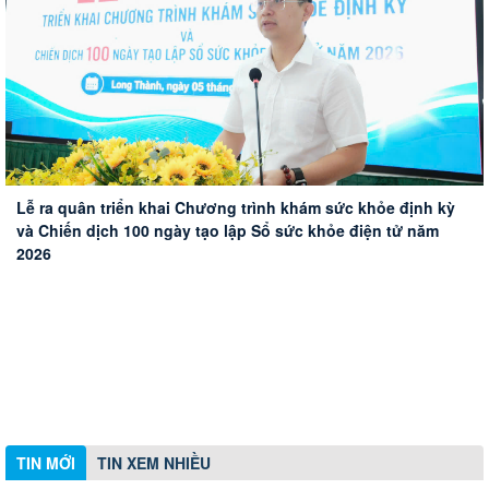
Đoàn công tác HĐND thành phố Huế khảo sát thực tế Sân
Phường Long Thành xử lý 10 trường hợp vi phạm hành
Triển khai hiệu quả tín dụng chính sách xã hội trên địa bàn
bay Long Thành
Lễ ra quân triển khai Chương trình khám sức khỏe định kỳ
chính về trật tự xây dựng
phường Long Thành
và Chiến dịch 100 ngày tạo lập Sổ sức khỏe điện tử năm
2026
TIN MỚI
TIN XEM NHIỀU