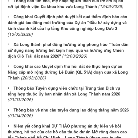
Thông báo tìm cha, mẹ hoặc người thân của trẻ em bị bỏ
(13/03/2026)
rơi tại Bệnh viện Đa khoa khu vực Long Thành
Công khai Quyết định phê duyệt kết quả thẩm định báo cáo
đánh giá tác động môi trường của Dự án “Đầu tư xây dựng và
kinh doanh kết cấu hạ tầng Khu công nghiệp Long Đức 3
(13/03/2026)
Xã Long thành phát động hưởng ứng phong trào “Toàn dân
sử dụng năng lượng tiết kiệm hiệu quả và hưởng ứng Chiến
(19/03/2026)
dịch Giờ Trái đất năm 2026"
Công khai các Quyết định thu hồi đất để thực hiện dự án
Nâng cấp mở rộng đường Lê Duẩn (QL 51A) đoạn qua xã Long
(20/03/2026)
Thành
Thông báo Tuyển dụng viên chức tại Trung tâm Dịch vụ
tổng hợp thuộc Ủy ban nhân dân xã Long Thành năm 2026
(23/03/2026)
Thông báo về nhu cầu tuyển dụng lao động tháng năm 2026
(03/04/2026)
Niêm yết công khai DỰ THẢO phương án dự kiến về bồi
thường, hỗ trợ của các hộ dân thuộc dự án Mở rộng đoạn cao
tốc Thành phố Hồ Chí Minh – Long Thành (đoạn qua huyện