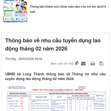
Thông báo khám sức khỏe toàn dân cho trẻ em dưới 6
tuổi
Đoàn công tác HĐND thành phố Huế khảo sát thực tế
Thông báo về nhu cầu tuyển dụng lao
Sân bay...
động tháng 02 năm 2026
Thứ bảy - 28/02/2026 09:32
Xem với cỡ chữ
UBND xã Long Thành thông báo về Thông tin nhu cầu
tuyển dụng lao động tháng 02 năm 2026