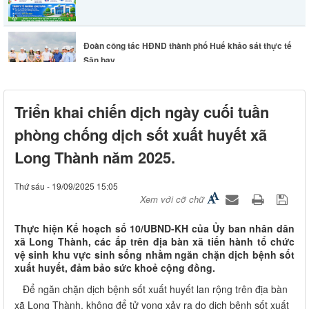
Lãnh đạo phường Long Thành chỉ đạo khẩn trương
Triển khai chiến dịch ngày cuối tuần
khắc phục hư...
phòng chống dịch sốt xuất huyết xã
Long Thành năm 2025.
Thứ sáu - 19/09/2025 15:05
Xem với cỡ chữ
Thực hiện Kế hoạch số 10/UBND-KH của Ủy ban nhân dân
xã Long Thành, các ấp trên địa bàn xã tiến hành tổ chức
vệ sinh khu vực sinh sống nhằm ngăn chặn dịch bệnh sốt
xuất huyết, đảm bảo sức khoẻ cộng đồng.
Để ngăn chặn dịch bệnh sốt xuất huyết lan rộng trên địa bàn
xã Long Thành, không để tử vong xảy ra do dịch bệnh sốt xuất
huyết và hạn chế tối đa tỉ lệ mắc bệnh sốt xuất huyết, Ủy ban
nhân dân xã Long Thành huy động cộng đồng và các lực lượng
xã hội tham gia phòng chống dịch bệnh sốt xuất huyết triệt để
và toàn diện trong phạm vi toàn xã, nhằm hạ thấp mật độ muỗi
vằn trong thời gian ngắn nhất để giảm nhanh sự lan truyền