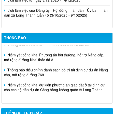
THÔNG BÁO
Thông báo khám sức khỏe toàn dân cho trẻ em dưới 6 tuổi
Niêm yết công khai Phương án bồi thường, hỗ trợ Nâng cấp,
mở rộng đường Khai thác đá 3
Thông báo điều chỉnh danh sách bố trí tái định cư dự án Nâng
cấp, mở rộng đường 769
Niêm yết công khai dự kiến phương án giao đất ở tái định cư
cho các hộ dân dự án Cảng hàng không quốc tế Long Thành
THỐNG KÊ TRUY CẬP
Hôm nay
362
Tổng lượt truy cập