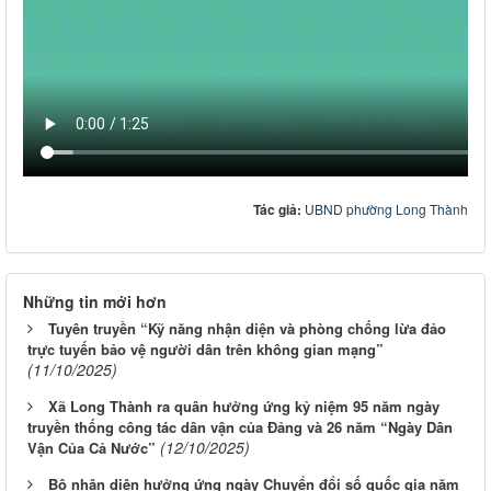
Tác giả:
UBND phường Long Thành
Những tin mới hơn
Tuyên truyền “Kỹ năng nhận diện và phòng chống lừa đảo
trực tuyến bảo vệ người dân trên không gian mạng”
(11/10/2025)
Xã Long Thành ra quân hưởng ứng kỷ niệm 95 năm ngày
truyền thống công tác dân vận của Đảng và 26 năm “Ngày Dân
(12/10/2025)
Vận Của Cả Nước”
Bộ nhận diện hưởng ứng ngày Chuyển đổi số quốc gia năm
(13/10/2025)
2025
Đại hội Thi đua yêu nước lần thứ I, giai đoạn 2025-2030
(15/10/2025)
Khám phá xã Long Thành cùng dự án "Chạm-95" của báo
(29/10/2025)
Đồng Nai