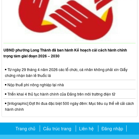
UBND phường Long Thành đã ban hành Kế hoạch cải cách hành chính
trọng tâm giai đoạn 2026 – 2030
Từ ngày 29 tháng 4 năm 2026 các tổ chức, cá nhân không phải xin Giấy
chứng nhận bán lẻ thuốc lá
Nộp thuế phi nông nghiệp tại nhà
Triển khai 4 thủ tục hành chính của Đảng trên môi trường điện tử
[Infographic] Đợt thi đua đặc biệt 500 ngày đêm: Mục tiêu cụ thể về cải cách
hành chính
Trang chủ
Cấu trúc trang
Liên hệ
Đăng nhập
ỦY BAN NHÂN DÂN PHƯỜNG
LONG
THÀNH
Chịu trách nhiệm nội dung: Ủy ban Nhân dân phường Long Thành
Địa chỉ: phường Long Thành - thành phố Đồng Nai