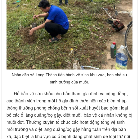
Nhân dân xã Long Thành tiến hành vệ sinh khu vực, hạn chế sự
sinh trưởng của muỗi.
Để bảo vệ sức khỏe cho bản thân, gia đình và cộng đồng,
các thành viên trong mỗi hộ gia đình thực hiện các biện pháp
thông thường phòng chống bệnh sốt xuất huyết bao gồm: loại
bỏ các ổ lăng quăng/bọ gậy, diệt muỗi, bảo vệ cá nhân không bị
muỗi đốt. Thường xuyên tổ chức các hoạt động tổng vệ sinh
môi trường và diệt lăng quăng/bọ gậy hàng tuần trên địa bàn
xã, đặc biệt là khu vực có ổ bệnh đang phát sinh để loại trừ nơi
sinh sản của muỗi.
Với tinh thần đoàn kết, trách nhiệm vì sức khỏe cộng đồng,
chúng ta hãy cùng nhau hành động ngay hôm nay, để “Không
có lăng quăng – Không có sốt xuất huyết!”.