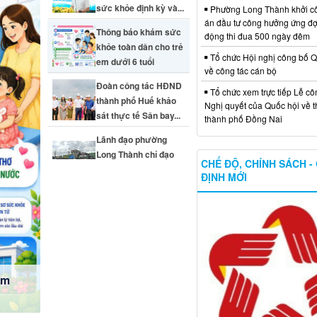
sức khỏe định kỳ và...
Phường Long Thành khởi c
án đầu tư công hưởng ứng đợ
Thông báo khám sức
động thi đua 500 ngày đêm
khỏe toàn dân cho trẻ
Tổ chức Hội nghị công bố Q
em dưới 6 tuổi
về công tác cán bộ
 khỏe
Đoàn công tác HĐND
Tổ chức xem trực tiếp Lễ cô
thành phố Huế khảo
 phạm
c khỏe
t thực
 giao
Nghị quyết của Quốc hội về t
sát thực tế Sân bay...
thành phố Đồng Nai
Lãnh đạo phường
Long Thành chỉ đạo
CHẾ ĐỘ, CHÍNH SÁCH -
khẩn trương khắc
ĐỊNH MỚI
phục hư...
em