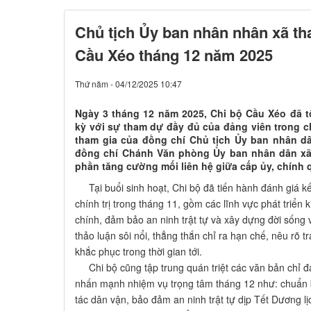
Chủ tịch Ủy ban nhân nhân xã th
Cầu Xéo tháng 12 năm 2025
Thứ năm - 04/12/2025 10:47
Ngày 3 tháng 12 năm 2025, Chi bộ Cầu Xéo đã 
kỳ với sự tham dự đầy đủ của đảng viên trong ch
tham gia của đồng chí Chủ tịch Ủy ban nhân 
đồng chí Chánh Văn phòng Ủy ban nhân dân x
phần tăng cường mối liên hệ giữa cấp ủy, chính 
Tại buổi sinh hoạt, Chi bộ đã tiến hành đánh giá kế
chính trị trong tháng 11, gồm các lĩnh vực phát triển k
chính, đảm bảo an ninh trật tự và xây dựng đời sống
thảo luận sôi nổi, thẳng thắn chỉ ra hạn chế, nêu rõ 
khắc phục trong thời gian tới.
Chi bộ cũng tập trung quán triệt các văn bản chỉ đ
nhấn mạnh nhiệm vụ trọng tâm tháng 12 như: chuẩn b
tác dân vận, bảo đảm an ninh trật tự dịp Tết Dương lị