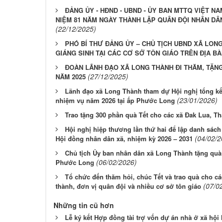
ĐẢNG ỦY - HĐND - UBND - ỦY BAN MTTQ VIỆT 
NIỆM 81 NĂM NGÀY THÀNH LẬP QUÂN ĐỘI NHÂN DÂN VI
(22/12/2025)
PHÓ BÍ THƯ ĐẢNG ỦY – CHỦ TỊCH UBND XÃ LO
GIÁNG SINH TẠI CÁC CƠ SỞ TÔN GIÁO TRÊN ĐỊA B
ĐOÀN LÃNH ĐẠO XÃ LONG THÀNH ĐI THĂM, TẶN
(27/12/2025)
NĂM 2025
Lãnh đạo xã Long Thành tham dự Hội nghị tổng kết
(23/01/2026)
nhiệm vụ năm 2026 tại ấp Phước Long
Trao tặng 300 phần quà Tết cho các xã Đak Lua, 
Hội nghị hiệp thương lần thứ hai để lập danh sác
(04/02/2
Hội đồng nhân dân xã, nhiệm kỳ 2026 – 2031
Chủ tịch Ủy ban nhân dân xã Long Thành tặng quà
(06/02/2026)
Phước Long
Tổ chức đến thăm hỏi, chúc Tết và trao quà cho cá
(07/0
thành, đơn vị quân đội và nhiều cơ sở tôn giáo
Những tin cũ hơn
Lễ ký kết Hợp đồng tài trợ vốn dự án nhà ở xã hộ