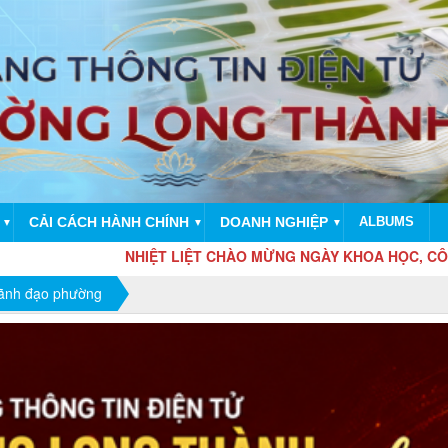
CẢI CÁCH HÀNH CHÍNH
DOANH NGHIỆP
ALBUMS
▼
▼
▼
NHIỆT LIỆT CHÀO MỪNG NGÀY KHOA HỌC, CÔNG NGHỆ VÀ Đ
Lãnh đạo phường