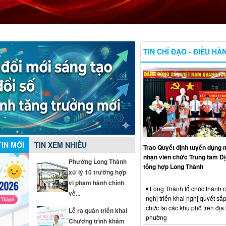
TIN CHỈ ĐẠO - ĐIỀU HÀ
TIN MỚI
TIN XEM NHIỀU
Trao Quyết định tuyển dụng m
nhận viên chức Trung tâm Dị
Phường Long Thành
tổng hợp Long Thành
xử lý 10 trường hợp
vi phạm hành chính
Long Thành tổ chức thành 
về...
nghị triển khai nghị quyết sắp
chức lại các khu phố trên địa
Lễ ra quân triển khai
phường
Chương trình khám