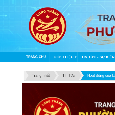
TRANG CHỦ
GIỚI THIỆU
TIN TỨC - SỰ KIỆN
▼
Trang nhất
Tin Tức
Hoạt động của 