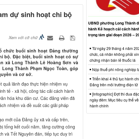
am dự sinh hoạt chi bộ
UBND phường Long Thành đ
hành Kế hoạch cải cách hàn
trọng tâm giai đoạn 2026 – 2
Xem với cỡ chữ
Từ ngày 29 tháng 4 năm 202
tổ chức buổi sinh hoạt Đảng thường
chức, cá nhân không phải xin
i bộ. Đặc biệt, buổi sinh hoạt có sự
chứng nhận bán lẻ thuốc lá
dân xã Long Thành Lê Hoàng Sơn và
ã Long Thành Phạm Ngọc Toàn, góp
Nộp thuế phi nông nghiệp t
quyền và cơ sở.
Triển khai 4 thủ tục hành ch
t quả lãnh đạo thực hiện nhiệm vụ
Đảng trên môi trường điện tử
inh tế - xã hội, công tác cải cách hành
[Infographic] Đợt thi đua đặc
 văn hóa khu dân cư. Các đảng viên đã
ngày đêm: Mục tiêu cụ thể về
trách nhiệm và đề xuất các giải pháp
hành chính
ạo mới của Đảng ủy xã và cấp trên,
ị tổng kết cuối năm, tăng cường công
ch và Tết Nguyên đán, tiếp tục duy trì