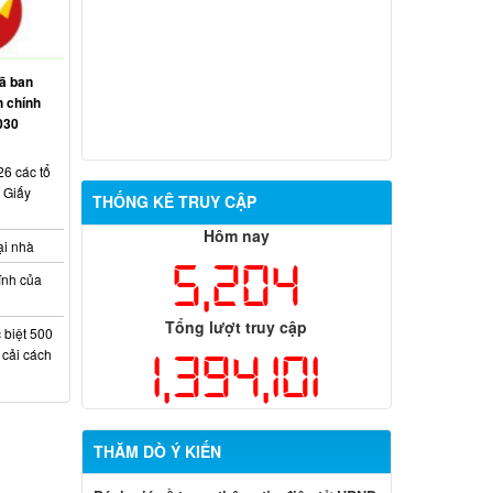
ã ban
h chính
030
6 các tổ
 Giấy
THỐNG KÊ TRUY CẬP
Hôm nay
ại nhà
5,204
ính của
Tổng lượt truy cập
 biệt 500
1,394,101
 cải cách
THĂM DÒ Ý KIẾN