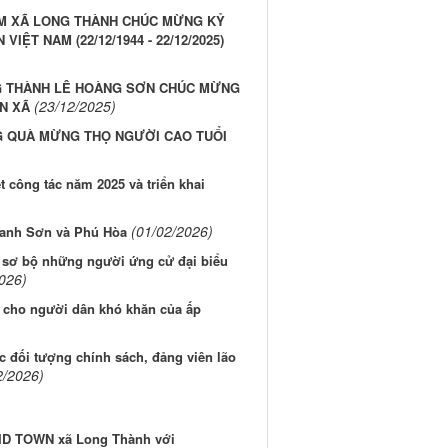
NAM XÃ LONG THÀNH CHÚC MỪNG KỶ
ỆT NAM (22/12/1944 - 22/12/2025)
NG THÀNH LÊ HOÀNG SƠN CHÚC MỪNG
(23/12/2025)
ÀN XÃ
G QUÀ MỪNG THỌ NGƯỜI CAO TUỔI
 công tác năm 2025 và triển khai
(01/02/2026)
Thanh Sơn và Phú Hòa
h sơ bộ những người ứng cử đại biểu
026)
 cho người dân khó khăn của ấp
c đối tượng chính sách, đảng viên lão
2/2026)
i ID TOWN xã Long Thành với