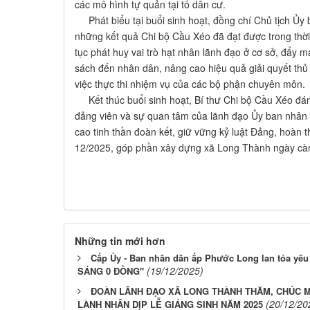
các mô hình tự quản tại tổ dân cư.
Phát biểu tại buổi sinh hoạt, đồng chí Chủ tịch Ủy
những kết quả Chi bộ Cầu Xéo đã đạt được trong thời 
tục phát huy vai trò hạt nhân lãnh đạo ở cơ sở, đẩy 
sách đến nhân dân, nâng cao hiệu quả giải quyết thủ
việc thực thi nhiệm vụ của các bộ phận chuyên môn.
Kết thúc buổi sinh hoạt, Bí thư Chi bộ Cầu Xéo đánh
đảng viên và sự quan tâm của lãnh đạo Ủy ban nhân d
cao tinh thần đoàn kết, giữ vững kỷ luật Đảng, hoàn t
12/2025, góp phần xây dựng xã Long Thành ngày càng
Những tin mới hơn
Cấp Ủy - Ban nhân dân ấp Phước Long lan tỏa yê
(19/12/2025)
SÁNG 0 ĐỒNG"
ĐOÀN LÃNH ĐẠO XÃ LONG THÀNH THĂM, CHÚC M
(20/12/20
LÀNH NHÂN DỊP LỄ GIÁNG SINH NĂM 2025