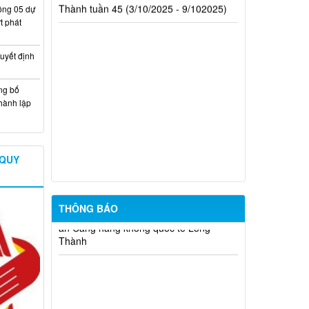
ông 05 dự
t phát
Thông báo khám sức khỏe toàn dân
cho trẻ em dưới 6 tuổi
uyết định
Niêm yết công khai Phương án bồi
thường, hỗ trợ Nâng cấp, mở rộng
ng bố
đường Khai thác đá 3
hành lập
Thông báo điều chỉnh danh sách bố trí
tái định cư dự án Nâng cấp, mở rộng
đường 769
 QUY
Niêm yết công khai dự kiến phương án
giao đất ở tái định cư cho các hộ dân dự
án Cảng hàng không quốc tế Long
THÔNG BÁO
Thành