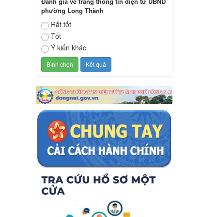
Đánh giá về trang thông tin điện tử UBND
phường Long Thành
Rất tốt
Tốt
Ý kiến khác