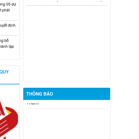
Lịch làm việc từ ngày 12/1/2026 đến
ông 05 dự
18/1/2026
t phát
Chương trình làm việc từ ngày
15/12/2025 - 21/12/2025
uyết định
Lịch làm việc từ ngày 8/12/2025 -
ng bố
14/12/2025
hành lập
Lịch làm việc của Đảng ủy - Hội đồng
nhân dân - Ủy ban nhân dân xã Long
Thành tuần 45 (3/10/2025 - 9/102025)
 QUY
THÔNG BÁO
Thông báo khám sức khỏe toàn dân
cho trẻ em dưới 6 tuổi
Niêm yết công khai Phương án bồi
thường, hỗ trợ Nâng cấp, mở rộng
đường Khai thác đá 3