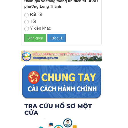
Đánh giá về trang thông tin điện tử UBND
phường Long Thành
Rất tốt
Tốt
Ý kiến khác