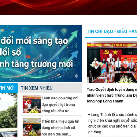
TIN CHỈ ĐẠO - ĐIỀU HÀ
TIN MỚI
TIN XEM NHIỀU
Trao Quyết định tuyển dụng m
nhận viên chức Trung tâm Dị
Lãnh đạo phường chỉ
tổng hợp Long Thành
đạo quyết liệt trong
công tác đầu tư...
Long Thành tổ chức thành 
nghị triển khai nghị quyết sắp
Triển khai hiệu quả tín
chức lại các khu phố trên địa
dụng chính sách xã
phường
hội trên địa bàn...