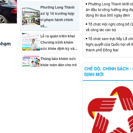
Phường Long Thành khởi c
Phường Long Thành
án đầu tư công hưởng ứng đợ
xử lý 10 trường hợp
động thi đua 500 ngày đêm
vi phạm hành chính
Tổ chức Hội nghị công bố Q
về...
về công tác cán bộ
ng tác
 khỏe
Lễ ra quân triển khai
Tổ chức xem trực tiếp Lễ cô
Chương trình khám
ác
 trên
 phạm
c khỏe
Nghị quyết của Quốc hội về t
sức khỏe định kỳ và...
thành phố Đồng Nai
Thông báo khám sức
khỏe toàn dân cho trẻ
CHẾ ĐỘ, CHÍNH SÁCH -
em dưới 6 tuổi
ĐỊNH MỚI
em