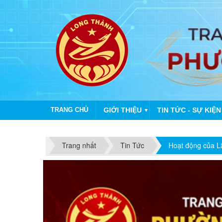
TRANG CHỦ
GIỚI THIỆU
TIN TỨC - SỰ KIỆN
▼
NHI
Trang nhất
Tin Tức
Hoạt động của 