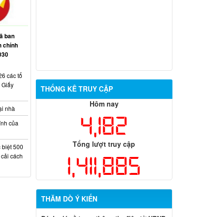
Thông báo điều chỉnh danh sách bố trí
tái định cư dự án Nâng cấp, mở rộng
đường 769
ã ban
h chính
Niêm yết công khai dự kiến phương án
030
giao đất ở tái định cư cho các hộ dân dự
án Cảng hàng không quốc tế Long
Thành
6 các tổ
 Giấy
THỐNG KÊ TRUY CẬP
Hôm nay
ại nhà
4,182
ính của
Tổng lượt truy cập
 biệt 500
1,411,885
 cải cách
THĂM DÒ Ý KIẾN