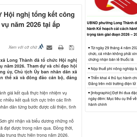
 Hội nghị tổng kết công
 vụ năm 2026 tại ấp
UBND phường Long Thành đ
hành Kế hoạch cải cách hàn
trọng tâm giai đoạn 2026 – 2
Xem với cỡ chữ
Từ ngày 29 tháng 4 năm 202
chức, cá nhân không phải xin
chứng nhận bán lẻ thuốc lá
 xã Long Thành đã tổ chức Hội nghị
vụ năm 2026. Tham dự và chỉ đạo hội
Nộp thuế phi nông nghiệp t
ng ủy, Chủ tịch Ủy ban nhân dân xã
àn thể xã và đông đảo cán bộ, đảng
Triển khai 4 thủ tục hành ch
Đảng trên môi trường điện tử
nh giá kết quả thực hiện nhiệm vụ
[Infographic] Đợt thi đua đặc
ngày đêm: Mục tiêu cụ thể về
nhiều kết quả tích cực trên các lĩnh
hành chính
nhân dân từng bước được cải thiện, tình
 Sơn ghi nhận và biểu dương những nỗ
ã đạt được trong năm qua. Đồng thời,
ập trung thực hiện trong năm 2026.