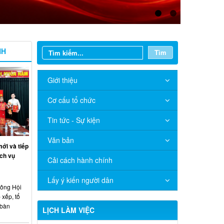
NH
Tìm
Giới thiệu
Cơ cấu tổ chức
Tin tức - Sự kiện
Văn bản
ới và tiếp
ch vụ
Cải cách hành chính
Lấy ý kiến người dân
công Hội
 xếp, tổ
 bàn
LỊCH LÀM VIỆC