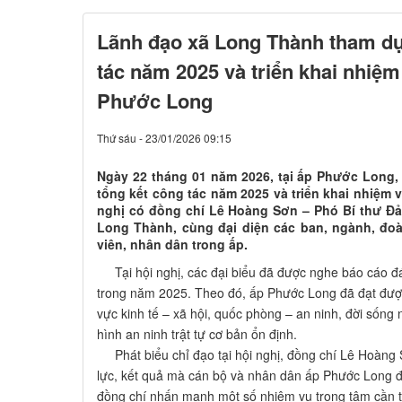
Lãnh đạo xã Long Thành tham dự
tác năm 2025 và triển khai nhiệm
Phước Long
Thứ sáu - 23/01/2026 09:15
Ngày 22 tháng 01 năm 2026, tại ấp Phước Long,
tổng kết công tác năm 2025 và triển khai nhiệm 
nghị có đồng chí Lê Hoàng Sơn – Phó Bí thư Đả
Long Thành, cùng đại diện các ban, ngành, đo
viên, nhân dân trong ấp.
Tại hội nghị, các đại biểu đã được nghe báo cáo đá
trong năm 2025. Theo đó, ấp Phước Long đã đạt được 
vực kinh tế – xã hội, quốc phòng – an ninh, đời sống 
hình an ninh trật tự cơ bản ổn định.
Phát biểu chỉ đạo tại hội nghị, đồng chí Lê Hoàng
lực, kết quả mà cán bộ và nhân dân ấp Phước Long đ
đồng chí nhấn mạnh một số nhiệm vụ trọng tâm cần t