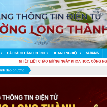
CẢI CÁCH HÀNH CHÍNH
DOANH NGHIỆP
ALBUMS
▼
▼
▼
ỆT LIỆT CHÀO MỪNG NGÀY KHOA HỌC, CÔNG NGHỆ VÀ ĐỔI MỚI 
Lãnh đạo phường