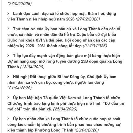
(27/02/2026)
Lãnh đạo Lãnh đạo xã tổ chức họp mặt, thăm hỏi, động
(27/02/2026)
viên Thanh niên nhập ngũ năm 2026
Thư cảm ơn của Ủy ban bầu cử xã Long Thành đến các tổ
chức, cá nhân và nhân dân đã hỗ trợ Cuộc bầu cử đại biểu
Quốc hội khóa XVI và đại biểu Hội đồng nhân dân các cấp
(21/03/2026)
nhiệm kỳ 2026 - 2031 thành công tốt đẹp
Tiếp tục đẩy mạnh vận động bàn giao mặt bằng thực hiện
Dự án nâng cấp, mở rộng tuyến đường 25B đoạn qua xã Long
(13/04/2026)
Thành
Hội nghị Đối thoại giữa Bí thư Đảng ủy, Chủ tịch Ủy ban
nhân dân xã với cán bộ, công chức, người lao động
(21/04/2026)
Ủy ban Mặt trận Tổ quốc Việt Nam xã Long Thành tổ chức
Chương trình trao tặng kinh phí thực hiện mô hình “Đỡ đầu trẻ
(25/04/2026)
mồ côi” trên địa bàn xã.
Ủy ban nhân dân xã Long Thành tổ chức cuộc họp rà soát
công tác chuẩn bị chương trình bắn pháo hoa chào mừng sự
(26/04/2026)
kiện thành lập Phường Long Thành