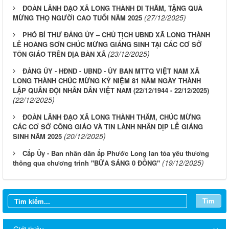
ĐOÀN LÃNH ĐẠO XÃ LONG THÀNH ĐI THĂM, TẶNG QUÀ
(27/12/2025)
MỪNG THỌ NGƯỜI CAO TUỔI NĂM 2025
PHÓ BÍ THƯ ĐẢNG ỦY – CHỦ TỊCH UBND XÃ LONG THÀNH
LÊ HOÀNG SƠN CHÚC MỪNG GIÁNG SINH TẠI CÁC CƠ SỞ
(23/12/2025)
TÔN GIÁO TRÊN ĐỊA BÀN XÃ
ĐẢNG ỦY - HĐND - UBND - ỦY BAN MTTQ VIỆT NAM XÃ
LONG THÀNH CHÚC MỪNG KỶ NIỆM 81 NĂM NGÀY THÀNH
LẬP QUÂN ĐỘI NHÂN DÂN VIỆT NAM (22/12/1944 - 22/12/2025)
(22/12/2025)
ĐOÀN LÃNH ĐẠO XÃ LONG THÀNH THĂM, CHÚC MỪNG
CÁC CƠ SỞ CÔNG GIÁO VÀ TIN LÀNH NHÂN DỊP LỄ GIÁNG
(20/12/2025)
SINH NĂM 2025
Cấp Ủy - Ban nhân dân ấp Phước Long lan tỏa yêu thương
(19/12/2025)
thông qua chương trình "BỮA SÁNG 0 ĐỒNG"
Tìm