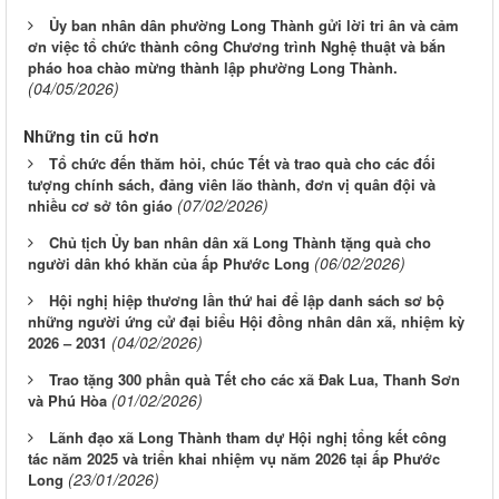
Ủy ban nhân dân phường Long Thành gửi lời tri ân và cảm
ơn việc tổ chức thành công Chương trình Nghệ thuật và bắn
pháo hoa chào mừng thành lập phường Long Thành.
(04/05/2026)
Những tin cũ hơn
Tổ chức đến thăm hỏi, chúc Tết và trao quà cho các đối
tượng chính sách, đảng viên lão thành, đơn vị quân đội và
(07/02/2026)
nhiều cơ sở tôn giáo
Chủ tịch Ủy ban nhân dân xã Long Thành tặng quà cho
(06/02/2026)
người dân khó khăn của ấp Phước Long
Hội nghị hiệp thương lần thứ hai để lập danh sách sơ bộ
những người ứng cử đại biểu Hội đồng nhân dân xã, nhiệm kỳ
(04/02/2026)
2026 – 2031
Trao tặng 300 phần quà Tết cho các xã Đak Lua, Thanh Sơn
(01/02/2026)
và Phú Hòa
Lãnh đạo xã Long Thành tham dự Hội nghị tổng kết công
tác năm 2025 và triển khai nhiệm vụ năm 2026 tại ấp Phước
(23/01/2026)
Long