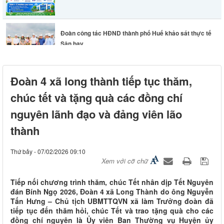
Đoàn công tác HĐND thành phố Huế khảo sát thực tế
Sân bay...
Lãnh đạo phường Long Thành chỉ đạo khẩn trương
Đoàn 4 xã long thành tiếp tục thăm,
khắc phục hư...
chúc tết và tặng quà các đồng chí
nguyên lãnh đạo và đảng viên lão
thành
Thứ bảy - 07/02/2026 09:10
Xem với cỡ chữ
Tiếp nối chương trình thăm, chúc Tết nhân dịp Tết Nguyên
đán Bính Ngọ 2026, Đoàn 4 xã Long Thành do ông Nguyễn
Tấn Hưng – Chủ tịch UBMTTQVN xã làm Trưởng đoàn đã
tiếp tục đến thăm hỏi, chúc Tết và trao tặng quà cho các
đồng chí nguyên là Ủy viên Ban Thường vụ Huyện ủy