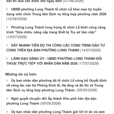
(07/06/2026)
đợt thi đua cao điểm 500 ngày đêm
UBND phường Long Thành tổ chức Lễ khai mạc kỳ tuyển
dụng viên chức Trung tâm Dịch vụ tổng hợp phường năm 2026
(12/06/2026)
Phường Long Thành long trọng tổ chức Lễ khởi công công
trình "Sửa chữa, nâng cấp trang thiết bị Trụ sở làm việc"
(13/07/2026)
ĐẨY NHANH TIẾN ĐỘ THI CÔNG CÁC CÔNG TRÌNH ĐẦU TƯ
(14/07/2026)
CÔNG TRÊN ĐỊA BÀN PHƯỜNG LONG THÀNH
LÃNH ĐẠO ĐẢNG ỦY - UBND PHƯỜNG LONG THÀNH ĐỐI
(17/07/2026)
THOẠI TRỰC TIẾP VỚI NHÂN DÂN NĂM 2026
Những tin cũ hơn
Ủy ban nhân dân phường đã tổ chức Lễ công bố Quyết định
về công tác cán bộ Phòng Kinh tế, Hạ tầng và đô thị và Trung
(05/05/2026)
tâm Dịch vụ tổng hợp phường Long Thành.
Nghị quyết chuyển đổi Ấp thành Khu phố trên địa bàn
(05/05/2026)
phường Long Thành
Ủy ban nhân dân phường Long Thành gửi lời tri ân và cảm