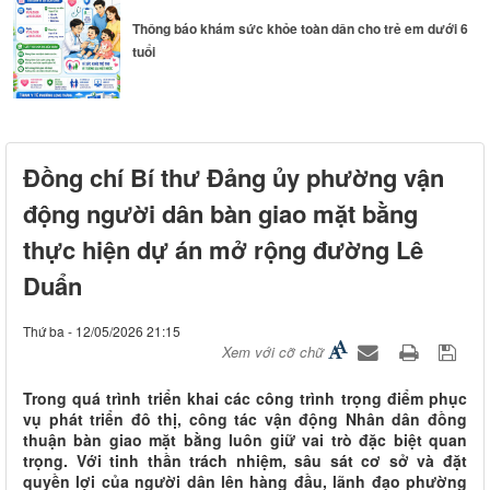
Thông báo khám sức khỏe toàn dân cho trẻ em dưới 6
tuổi
Đoàn công tác HĐND thành phố Huế khảo sát thực tế
Đồng chí Bí thư Đảng ủy phường vận
Sân bay...
động người dân bàn giao mặt bằng
thực hiện dự án mở rộng đường Lê
Duẩn
Thứ ba - 12/05/2026 21:15
Xem với cỡ chữ
Trong quá trình triển khai các công trình trọng điểm phục
vụ phát triển đô thị, công tác vận động Nhân dân đồng
thuận bàn giao mặt bằng luôn giữ vai trò đặc biệt quan
trọng. Với tinh thần trách nhiệm, sâu sát cơ sở và đặt
quyền lợi của người dân lên hàng đầu, lãnh đạo phường