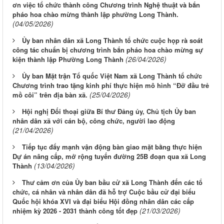
ơn việc tổ chức thành công Chương trình Nghệ thuật và bắn
pháo hoa chào mừng thành lập phường Long Thành.
(04/05/2026)
Ủy ban nhân dân xã Long Thành tổ chức cuộc họp rà soát
công tác chuẩn bị chương trình bắn pháo hoa chào mừng sự
(26/04/2026)
kiện thành lập Phường Long Thành
Ủy ban Mặt trận Tổ quốc Việt Nam xã Long Thành tổ chức
Chương trình trao tặng kinh phí thực hiện mô hình “Đỡ đầu trẻ
(25/04/2026)
mồ côi” trên địa bàn xã.
Hội nghị Đối thoại giữa Bí thư Đảng ủy, Chủ tịch Ủy ban
nhân dân xã với cán bộ, công chức, người lao động
(21/04/2026)
Tiếp tục đẩy mạnh vận động bàn giao mặt bằng thực hiện
Dự án nâng cấp, mở rộng tuyến đường 25B đoạn qua xã Long
(13/04/2026)
Thành
Thư cảm ơn của Ủy ban bầu cử xã Long Thành đến các tổ
chức, cá nhân và nhân dân đã hỗ trợ Cuộc bầu cử đại biểu
Quốc hội khóa XVI và đại biểu Hội đồng nhân dân các cấp
(21/03/2026)
nhiệm kỳ 2026 - 2031 thành công tốt đẹp