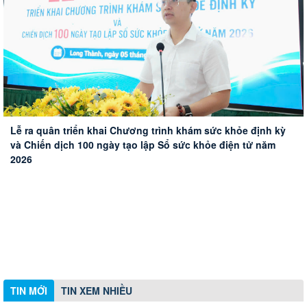
Đoàn công tác HĐND thành phố Huế khảo sát thực tế Sân
Phường Long Thành xử lý 10 trường hợp vi phạm hành
Triển khai hiệu quả tín dụng chính sách xã hội trên địa bàn
bay Long Thành
Lễ ra quân triển khai Chương trình khám sức khỏe định kỳ
chính về trật tự xây dựng
phường Long Thành
và Chiến dịch 100 ngày tạo lập Sổ sức khỏe điện tử năm
2026
TIN MỚI
TIN XEM NHIỀU