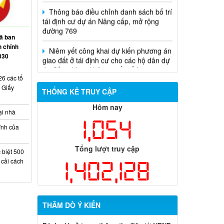
1,402,128
THĂM DÒ Ý KIẾN
Đánh giá về trang thông tin điện tử UBND
phường Long Thành
Rất tốt
Tốt
Ý kiến khác