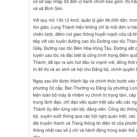
trung lãnh đạo, chỉ đạo việc quán triệt sâu sắc các n
Thành ủy đến từng cán bộ, đảng viên. Công tác thông 
bộ, xuyên suốt thông qua các hội nghị quán triệt, các 
đài truyền thanh và Trang thông tin điện tử của phườ
thống nhất cao về ý chí và hành động trong toàn thể 
dân.
Việc sắp xếp, kiện toàn tổ chức bộ máy được thực hiệ
hướng dẫn của cấp trên. Thường trực Hội đồng nhân
gồm: Chủ tịch HĐND là Bí thư Đảng ủy hoạt động kiê
Thường vụ hoạt động chuyên trách; Trưởng 02 Ban 
động kiêm nhiệm (trong đó: Trưởng ban Văn hóa - xã
Đảng ủy; Trưởng ban Kinh tế - Ngân sách kiêm Trưở
HĐND phường gồm: Ban Văn hóa - Xã hội và Ban Ki
ban chuyên trách).
Cơ quan Ủy ban Mặt trận Tổ quốc Việt Nam phường đư
chức; trong đó Ban Thường trực gồm 06 đồng chí. Nh
chí Phó Chủ tịch Ủy ban Mặt trận Tổ quốc phường đồ
tổ chức chính trị - xã hội bao gồm Hội Nông dân, Hội