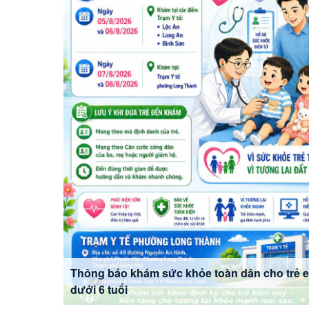
Thông báo khám sức khỏe toàn dân cho trẻ 
dưới 6 tuổi
Sơ kết 01 năm thực hiện chính q
Thứ năm - 28/05/2026 21:11
Ngày 28/5/2026, tại Hội trường phường Long Th
nghị sơ kết 01 năm thực hiện mô hình tổ chức 
địa bàn phường. Hội nghị nhằm đánh giá toàn d
năm triển khai thực hiện mô hình mới; đồng thời
đề ra các giải pháp tiếp tục nâng cao hiệu lự
chính trị, đáp ứng yêu cầu phát triển trong giai đ
Tham dự hội nghị có đồng chí Nguyễn Viết Thắng - 
đồng chí Nguyễn Hữu Nguyên - Thành ủy viên, Bí th
cùng các đồng chí Thường trực Đảng ủy - HĐND - 