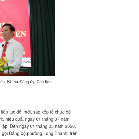
iếp tục đổi mới, sắp xếp tổ chức bộ
lực, hiệu quả, ngày 01 tháng 07 năm
 lập. Đến ngày 01 tháng 05 năm 2026,
ên gọi Đảng bộ phường Long Thành, trên
ấn Long Thành, xã Long An, xã Lộc An
ng đó có khoảng 33.000 đồng bào theo
nh chính cấp phường, mà còn là vị trí
hu vực miền Đông Nam Bộ, kết nối trực
ành phố Hồ Chí Minh-Long Thành-Dầu
ao tốc Bắc-Nam. Sự hiện diện của các
uốc gia - Cảng hàng không Quốc tế Long
đặt ra những yêu cầu bức thiết về quản
n Long Thành.
 vận hành theo mô hình chính quyền địa
 Thành đã xác định công tác tổ chức,
ấp bách hàng đầu. Ban Thường vụ đã tập