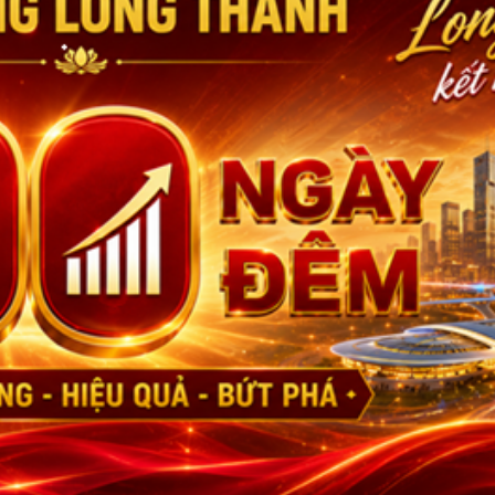
TIN CHỈ ĐẠO - ĐIỀU HÀ
TIN MỚI
TIN XEM NHIỀU
Trao Quyết định tuyển dụng m
nhận viên chức Trung tâm Dị
Phường Long Thành