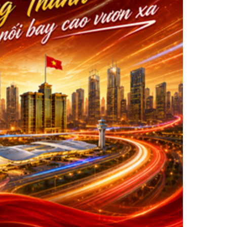
NH
Tìm
Giới thiệu
Cơ cấu tổ chức
Tin tức - Sự kiện
Văn bản
ới và tiếp
ch vụ
Cải cách hành chính