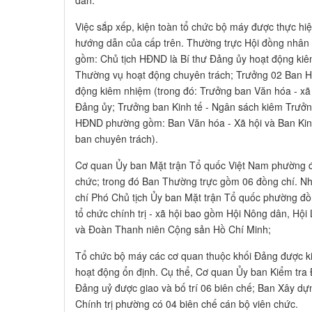
và Đoàn Thanh niên Cộng sản Hồ Chí Minh;
Tổ chức bộ máy các cơ quan thuộc khối Đảng được ki
hoạt động ổn định. Cụ thể, Cơ quan Ủy ban Kiểm tra
Đảng uỷ được giao và bố trí 06 biên chế; Ban Xây d
Chính trị phường có 04 biên chế cán bộ viên chức.
Đối với các cơ quan chuyên môn thuộc Ủy ban nhân 
định thành lập Văn phòng Hội đồng nhân dân và Ủy 
Văn hóa - Xã hội và tiếp nhận quản lý toàn diện hệ t
hiện Nghị định số 370 của Chính phủ, Ủy ban nhân 
hành Quyết định thành lập Trung tâm Dịch vụ tổng hợ
khai thực hiện Đề án số 01 ngày 30 tháng 04 năm 202
thành Phòng Kinh tế, Hạ tầng và Đô thị. Ở cấp cơ sở
văn bản sắp xếp, bố trí và điều động nhân sự đối với
và Trưởng ban công tác Mặt trận các khu phố.
Nhờ sự chỉ đạo sát sao và chủ động, công tác bàn gi
sơ công việc, tài chính, tài sản công từ các địa phươ
khai kịp thời, chặt chẽ, đúng quy định của pháp luật.
được kết nối mạng Internet, bảo đảm vận hành thông 