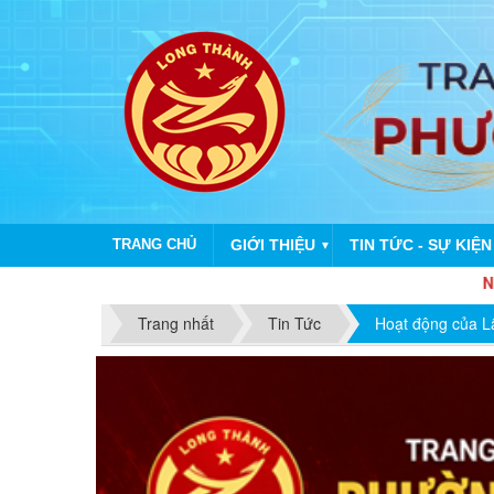
TRANG CHỦ
GIỚI THIỆU
TIN TỨC - SỰ KIỆN
▼
NHIỆT LIỆT CHÀ
Trang nhất
Tin Tức
Hoạt động của 