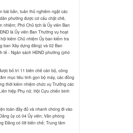
ện toàn đầy đủ và nhanh chóng đi vào
 Đảng ủy có 04 Ủy viên; Văn phòng
ựng Đảng có 08 biên chế; Trung tâm
dân phường, địa phương đã ra quyết
ban nhân dân, Phòng Kinh tế, Phòng
hống 19 trường học trên địa bàn. Thực
dân phường đã xây dựng Đề án và ban
p. Song song đó, địa phương đã triển
6 về việc tổ chức lại Phòng Kinh tế
, phường đã hoàn tất việc ban hành các
 27 Bí thư chi bộ, Trưởng ban Nhân dân
ao, tiếp nhận chức năng, nhiệm vụ, hồ
ng cấp xã trước khi sáp nhập được triển
 100% hệ thống máy vi tính tại cơ quan
suốt, đáp ứng yêu cầu kết nối liên