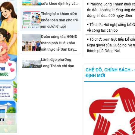
em
uyền địa phương hai cấp
UBND phường Long Thành đ
Xem với cỡ chữ
hành Kế hoạch cải cách hàn
trọng tâm giai đoạn 2026 – 2
ành, Đảng ủy phường đã tổ chức Hội
chính quyền địa phương 02 cấp trên
Từ ngày 29 tháng 4 năm 202
iện những kết quả đạt được sau một
chức, cá nhân không phải xin
 phân tích những khó khăn, hạn chế,
chứng nhận bán lẻ thuốc lá
c, hiệu quả hoạt động của hệ thống
Nộp thuế phi nông nghiệp t
oạn mới.
Triển khai 4 thủ tục hành ch
Phó Giám đốc Sở Ngoại vụ thành phố;
Đảng trên môi trường điện tử
ư Đảng ủy, Chủ tịch HĐND phường;
UBND - Ủy ban MTTQ Việt Nam phường,
[Infographic] Đợt thi đua đặc
ngày đêm: Mục tiêu cụ thể về