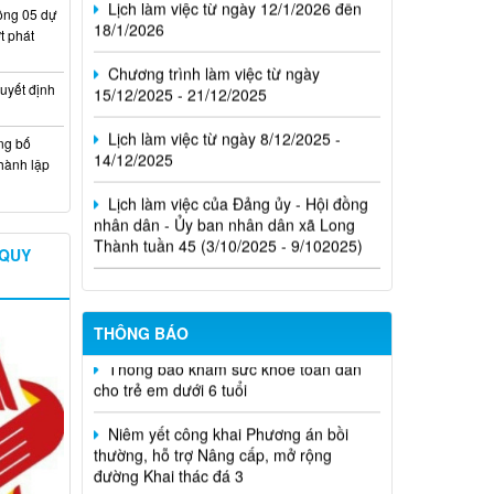
Niêm yết công khai Phương án bồi
thường, hỗ trợ Nâng cấp, mở rộng
đường Khai thác đá 3
Thông báo điều chỉnh danh sách bố trí
tái định cư dự án Nâng cấp, mở rộng
đường 769
Niêm yết công khai dự kiến phương án
ã ban
giao đất ở tái định cư cho các hộ dân dự
h chính
án Cảng hàng không quốc tế Long
030
Thành
6 các tổ
 Giấy
THỐNG KÊ TRUY CẬP
Hôm nay
ại nhà
1,054
ính của
Tổng lượt truy cập
 biệt 500
 cải cách