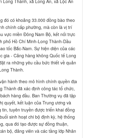
ghị quyết, kết luận của Trung ương và
tin, tuyên truyền được triển khai đồng
buổi sinh hoạt chi bộ định kỳ, hệ thống
ng, qua đó tạo được sự đồng thuận,
cán bộ, đảng viên và các tầng lớp Nhân
n bài bản, tuân thủ nghiêm ngặt các
 dân phường được cơ cấu chặt chẽ,
m nhiệm; Phó Chủ tịch là Ủy viên Ban
HĐND là Ủy viên Ban Thường vụ hoạt
 hội kiêm Chủ nhiệm Ủy ban kiểm tra
ng ban Xây dựng đảng) và 02 Ban
nh tế - Ngân sách HĐND phường (phó
ợc bố trí 11 biên chế cán bộ, công
ằm mục tiêu tinh gọn bộ máy, các đồng
ng thời kiêm nhiệm chức vụ Trưởng các
 Liên hiệp Phụ nữ, Hội Cựu chiến binh