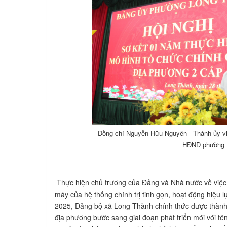
Thực hiện chủ trương của Đảng và Nhà nước về việc t
máy của hệ thống chính trị tinh gọn, hoạt động hiệu 
2025, Đảng bộ xã Long Thành chính thức được thành
địa phương bước sang giai đoạn phát triển mới với t
cơ sở sáp nhập 04 đơn vị hành chính bao gồm: thị tr
và xã Bình Sơn.
Với quy mô 130,12 km2, quản lý gần 96.000 dân, tro
tôn giáo, Long Thành hiện không chỉ là một đơn vị hà
chiến lược, điểm nút giao thông huyết mạch của cả k
tiếp với các tuyến đường cao tốc Đường cao tốc Th
Giây, Đường cao tốc Biên Hòa-Vũng Tàu, Đường sắt c
tuyến cao tốc và đặc biệt là công trình trọng điểm q
Thành, đã tạo ra sức hút đầu tư mạnh mẽ, đồng thời 
trị đô thị và an sinh xã hội cho Đảng bộ, chính quyề
Ngay sau khi được thành lập và chính thức bước vào
phương 02 cấp, Ban Thường vụ Đảng ủy phường Long
kiện toàn bộ máy là nhiệm vụ chính trị trọng tâm, c