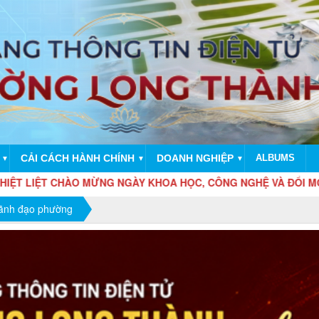
CẢI CÁCH HÀNH CHÍNH
DOANH NGHIỆP
ALBUMS
▼
▼
▼
O MỪNG NGÀY KHOA HỌC, CÔNG NGHỆ VÀ ĐỔI MỚI SÁNG TẠO VI
Lãnh đạo phường