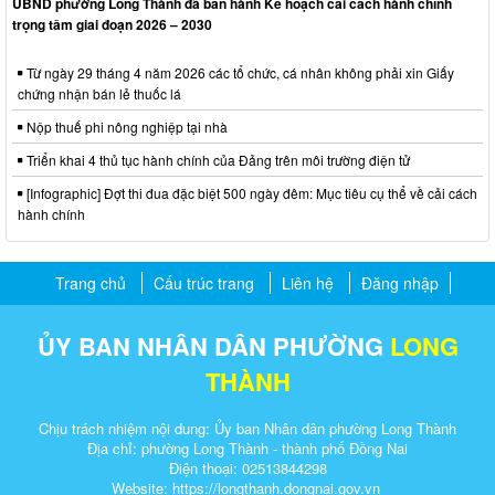
UBND phường Long Thành đã ban hành Kế hoạch cải cách hành chính
trọng tâm giai đoạn 2026 – 2030
Từ ngày 29 tháng 4 năm 2026 các tổ chức, cá nhân không phải xin Giấy
chứng nhận bán lẻ thuốc lá
Nộp thuế phi nông nghiệp tại nhà
Triển khai 4 thủ tục hành chính của Đảng trên môi trường điện tử
[Infographic] Đợt thi đua đặc biệt 500 ngày đêm: Mục tiêu cụ thể về cải cách
hành chính
Trang chủ
Cấu trúc trang
Liên hệ
Đăng nhập
ỦY BAN NHÂN DÂN PHƯỜNG
LONG
THÀNH
Chịu trách nhiệm nội dung: Ủy ban Nhân dân phường Long Thành
Địa chỉ: phường Long Thành - thành phố Đồng Nai
Điện thoại: 02513844298
Website: https://longthanh.dongnai.gov.vn