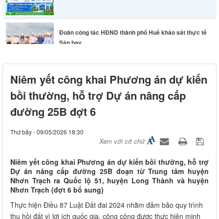
Đoàn công tác HĐND thành phố Huế khảo sát thực tế
Sân bay...
Lãnh đạo phường Long Thành chỉ đạo khẩn trương
Niêm yết công khai Phương án dự kiến
khắc phục hư...
bồi thường, hỗ trợ Dự án nâng cấp
đường 25B đợt 6
Thứ bảy - 09/05/2026 18:30
Xem với cỡ chữ
Niêm yết công khai Phương án dự kiến bồi thường, hỗ trợ
Dự án nâng cấp đường 25B đoạn từ Trung tâm huyện
Nhơn Trạch ra Quốc lộ 51, huyện Long Thành và huyện
Nhơn Trạch (đợt 6 bổ sung)
Thực hiện Điều 87 Luật Đất đai 2024 nhằm đảm bảo quy trình
thu hồi đất vì lợi ích quốc gia, công cộng được thực hiện minh