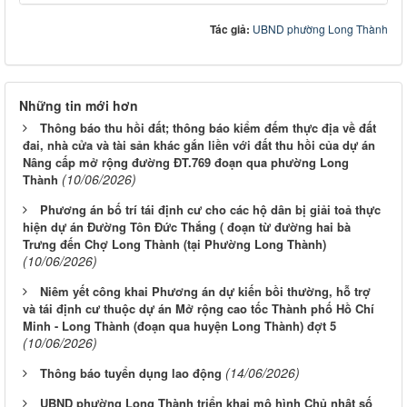
Tác giả:
UBND phường Long Thành
Những tin mới hơn
Thông báo thu hồi đất; thông báo kiểm đếm thực địa về đất
đai, nhà cửa và tài sản khác gắn liền với đất thu hồi của dự án
Nâng cấp mở rộng đường ĐT.769 đoạn qua phường Long
(10/06/2026)
Thành
Phương án bố trí tái định cư cho các hộ dân bị giải toả thực
hiện dự án Đường Tôn Đức Thắng ( đoạn từ đường hai bà
Trưng đến Chợ Long Thành (tại Phường Long Thành)
(10/06/2026)
Niêm yết công khai Phương án dự kiến bồi thường, hỗ trợ
và tái định cư thuộc dự án Mở rộng cao tốc Thành phố Hồ Chí
Minh - Long Thành (đoạn qua huyện Long Thành) đợt 5
(10/06/2026)
(14/06/2026)
Thông báo tuyển dụng lao động
UBND phường Long Thành triển khai mô hình Chủ nhật số