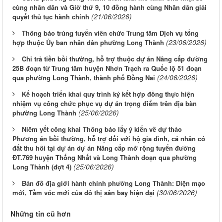
cùng nhân dân và Giờ thứ 9, 10 đồng hành cùng Nhân dân giải
(21/06/2026)
quyết thủ tục hành chính
Thông báo trúng tuyển viên chức Trung tâm Dịch vụ tổng
(23/06/2026)
hợp thuộc Ủy ban nhân dân phường Long Thành
Chi trả tiền bồi thường, hỗ trợ thuộc dự án Nâng cấp đường
25B đoạn từ Trung tâm huyện Nhơn Trạch ra Quốc lộ 51 đoạn
(24/06/2026)
qua phường Long Thành, thành phố Đồng Nai
Kế hoạch triển khai quy trình ký kết hợp đồng thực hiện
nhiệm vụ công chức phục vụ dự án trọng điểm trên địa bàn
(25/06/2026)
phường Long Thành
Niêm yết công khai Thông báo lấy ý kiến về dự thảo
Phương án bồi thường, hỗ trợ đối với hộ gia đình, cá nhân có
đất thu hồi tại dự án dự án Nâng cấp mở rộng tuyến đường
ĐT.769 huyện Thống Nhất và Long Thành đoạn qua phường
(25/06/2026)
Long Thành (đợt 4)
Bản đồ địa giới hành chính phường Long Thành: Diện mạo
(30/06/2026)
mới, Tầm vóc mới của đô thị sân bay hiện đại
Những tin cũ hơn