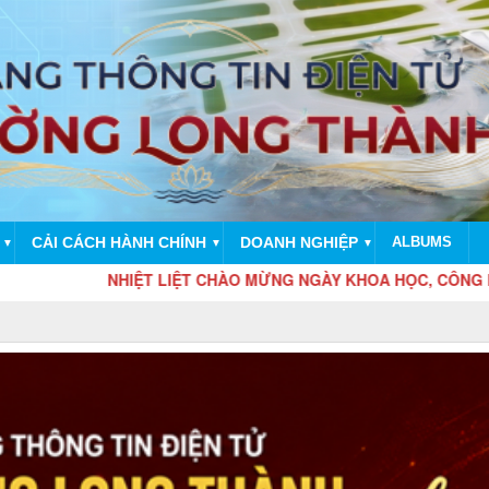
CẢI CÁCH HÀNH CHÍNH
DOANH NGHIỆP
ALBUMS
▼
▼
▼
NHIỆT LIỆT CHÀO MỪNG NGÀY KHOA HỌC, CÔNG NGHỆ VÀ ĐỔI 