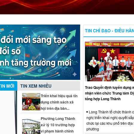
TIN CHỈ ĐẠO - ĐIỀU HÀ
TIN MỚI
TIN XEM NHIỀU
Trao Quyết định tuyển dụng m
nhận viên chức Trung tâm Dị
Triển khai hiệu quả tín
tổng hợp Long Thành
dụng chính sách xã
hội trên địa bàn...
Long Thành tổ chức thành 
nghị triển khai nghị quyết sắp
Phường Long Thành
chức lại các khu phố trên địa
xử lý 10 trường hợp
phường
vi phạm hành chính