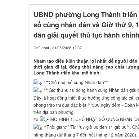
UBND phường Long Thành triển 
số cùng nhân dân và Giờ thứ 9,
dân giải quyết thủ tục hành chín
Chủ nhật - 21/06/2026 12:37
Nhằm tạo điều kiện thuận lợi nhất để người dân 
thời gian đi lại, đồng thời nâng cao chất lư
Long Thành triển khai mô hình:
**"Chủ nhật số cùng Nhân dân"**
**"Giờ thứ 9, 10 đồng hành cùng Nhân dân giải q
Đây là hoạt động thiết thực hưởng ứng công tác cải c
phong trào thi đua đặc biệt **"500 ngày đêm - Đoàn k
trên địa bàn phường.
##
MÔ HÌNH 1: CHỦ NHẬT SỐ CÙNG NHÂN D
**Thời gian:** Từ **07 giờ 30 đến 11 giờ 30**, Ch
hằng tháng (từ tháng 7 đến hết tháng 12 năm 2026).