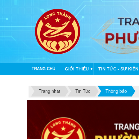
TRANG CHỦ
GIỚI THIỆU
TIN TỨC - SỰ KIỆN
▼
Trang nhất
Tin Tức
Thông báo