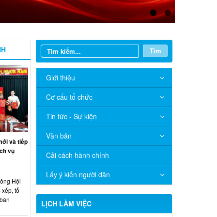
NH
Tìm
Giới thiệu
Cơ cấu tổ chức
Tin tức - Sự kiện
Văn bản
ới và tiếp
ch vụ
Cải cách hành chính
Lấy ý kiến người dân
công Hội
 xếp, tổ
 bàn
LỊCH LÀM VIỆC