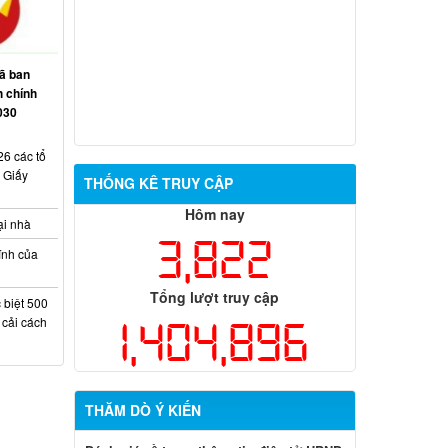
Thông báo điều chỉnh danh sách bố trí
tái định cư dự án Nâng cấp, mở rộng
đường 769
ã ban
h chính
Niêm yết công khai dự kiến phương án
030
giao đất ở tái định cư cho các hộ dân dự
án Cảng hàng không quốc tế Long
6 các tổ
Thành
 Giấy
THỐNG KÊ TRUY CẬP
Hôm nay
ại nhà
3,822
ính của
Tổng lượt truy cập
 biệt 500
1,404,896
 cải cách
THĂM DÒ Ý KIẾN