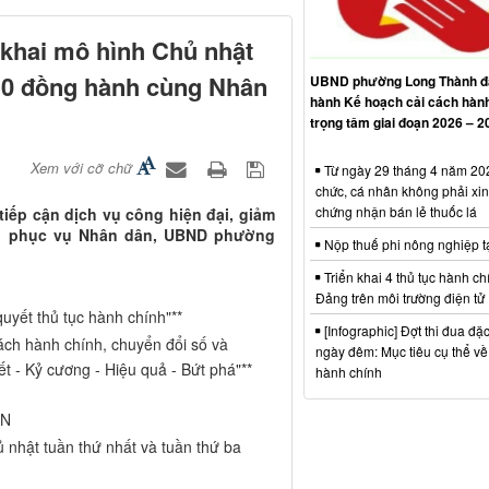
khai mô hình Chủ nhật
 10 đồng hành cùng Nhân
UBND phường Long Thành đ
hành Kế hoạch cải cách hàn
h
trọng tâm giai đoạn 2026 – 2
Xem với cỡ chữ
Từ ngày 29 tháng 4 năm 202
chức, cá nhân không phải xin
chứng nhận bán lẻ thuốc lá
tiếp cận dịch vụ công hiện đại, giảm
ợng phục vụ Nhân dân, UBND phường
Nộp thuế phi nông nghiệp t
Triển khai 4 thủ tục hành ch
Đảng trên môi trường điện tử
uyết thủ tục hành chính"**
[Infographic] Đợt thi đua đặc
ách hành chính, chuyển đổi số và
ngày đêm: Mục tiêu cụ thể về
ết - Kỷ cương - Hiệu quả - Bứt phá"**
hành chính
ÂN
ủ nhật tuần thứ nhất và tuần thứ ba