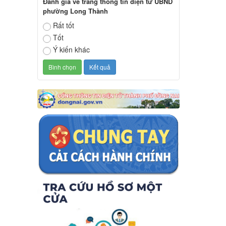
Đánh giá về trang thông tin điện tử UBND
phường Long Thành
Rất tốt
Tốt
Ý kiến khác