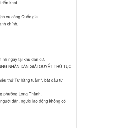
riển khai.
ịch vụ công Quốc gia.
ành chính.
ính ngay tại khu dân cư.
CÙNG NHÂN DÂN GIẢI QUYẾT THỦ TỤC
chiều thứ Tư hằng tuần**, bắt đầu từ
ông phường Long Thành.
 người dân, người lao động không có