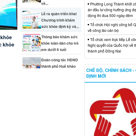
về...
Phường Long Thành khởi c
án đầu tư công hưởng ứng đợ
Lễ ra quân triển khai
động thi đua 500 ngày đêm
Chương trình khám
Tổ chức Hội nghị công bố Q
sức khỏe định kỳ và...
về công tác cán bộ
 khỏe
Thông báo khám sức
Tổ chức xem trực tiếp Lễ cô
khỏe toàn dân cho trẻ
 trên
 phạm
c khỏe
t thực
Nghị quyết của Quốc hội về t
em dưới 6 tuổi
thành phố Đồng Nai
Đoàn công tác HĐND
thành phố Huế khảo
CHẾ ĐỘ, CHÍNH SÁCH -
sát thực tế Sân bay...
ĐỊNH MỚI
em