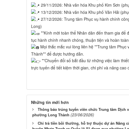
29/11/2026: Nhà văn hóa Khu phố Kim Sơn (ph
13/12/2026: Nhà văn hóa Khu phố Văn Hải (phục
27/12/2026: Trung tâm Phục vụ hành chính côn
Long)
**Kính mời toàn thể Nhân dân đến tham gia để đ
tục hành chính nhanh chóng, thuận tiện và hoàn toàn
Mọi thắc mắc vui lòng liên hệ **Trung tâm Phục
Thành** để được hướng dẫn.
**Chuyển đổi số bắt đầu từ những việc làm thiế
trực tuyến để tiết kiệm thời gian, chi phí và nâng cao
Những tin mới hơn
Thông báo trúng tuyển viên chức Trung tâm Dịch 
(23/06/2026)
phường Long Thành
Chi trả tiền bồi thường, hỗ trợ thuộc dự án Nâng
huyện Nhơn Trạch ra Quốc lộ 51 đoạn qua phường Lo