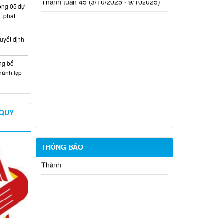
Lịch làm việc từ ngày 12/1/2026 đến
ông 05 dự
18/1/2026
t phát
Chương trình làm việc từ ngày
uyết định
15/12/2025 - 21/12/2025
ng bố
Lịch làm việc từ ngày 8/12/2025 -
hành lập
14/12/2025
Lịch làm việc của Đảng ủy - Hội đồng
nhân dân - Ủy ban nhân dân xã Long
Thành tuần 45 (3/10/2025 - 9/102025)
 QUY
THÔNG BÁO
Thông báo khám sức khỏe toàn dân
cho trẻ em dưới 6 tuổi
Niêm yết công khai Phương án bồi
thường, hỗ trợ Nâng cấp, mở rộng
đường Khai thác đá 3