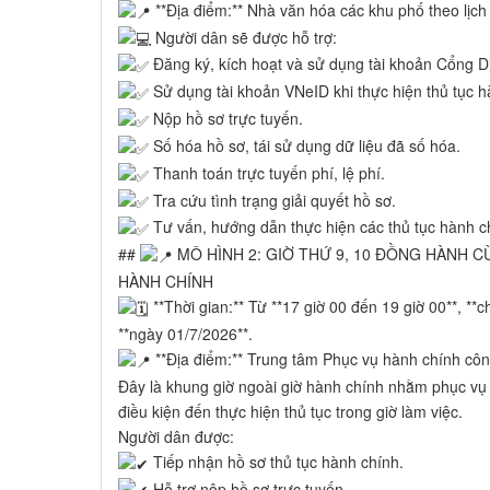
**Địa điểm:** Nhà văn hóa các khu phố theo lịch t
Người dân sẽ được hỗ trợ:
Đăng ký, kích hoạt và sử dụng tài khoản Cổng D
Sử dụng tài khoản VNeID khi thực hiện thủ tục h
Nộp hồ sơ trực tuyến.
Số hóa hồ sơ, tái sử dụng dữ liệu đã số hóa.
Thanh toán trực tuyến phí, lệ phí.
Tra cứu tình trạng giải quyết hồ sơ.
Tư vấn, hướng dẫn thực hiện các thủ tục hành ch
##
MÔ HÌNH 2: GIỜ THỨ 9, 10 ĐỒNG HÀNH 
HÀNH CHÍNH
**Thời gian:** Từ **17 giờ 00 đến 19 giờ 00**, **
**ngày 01/7/2026**.
**Địa điểm:** Trung tâm Phục vụ hành chính c
Đây là khung giờ ngoài giờ hành chính nhằm phục vụ
điều kiện đến thực hiện thủ tục trong giờ làm việc.
Người dân được:
Tiếp nhận hồ sơ thủ tục hành chính.
Hỗ trợ nộp hồ sơ trực tuyến.