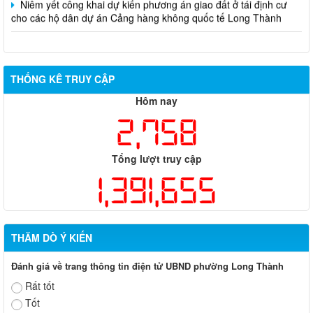
Hôm nay
2,758
Tổng lượt truy cập
1,391,655
THĂM DÒ Ý KIẾN
Đánh giá về trang thông tin điện tử UBND phường Long Thành
Rất tốt
Tốt
Ý kiến khác
TIN CHỈ ĐẠO - ĐIỀU HÀNH