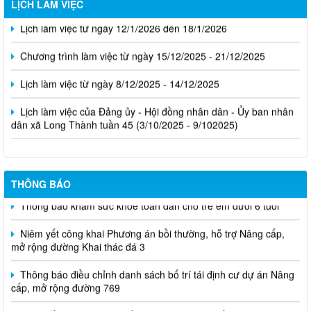
Lịch làm việc của Đảng ủy - Hội đồng nhân dân - Ủy ban nhân
dân xã Long Thành tuần 45 (3/10/2025 - 9/102025)
THÔNG BÁO
Thông báo khám sức khỏe toàn dân cho trẻ em dưới 6 tuổi
Niêm yết công khai Phương án bồi thường, hỗ trợ Nâng cấp,
mở rộng đường Khai thác đá 3
Thông báo điều chỉnh danh sách bố trí tái định cư dự án Nâng
cấp, mở rộng đường 769
Niêm yết công khai dự kiến phương án giao đất ở tái định cư
cho các hộ dân dự án Cảng hàng không quốc tế Long Thành
THỐNG KÊ TRUY CẬP