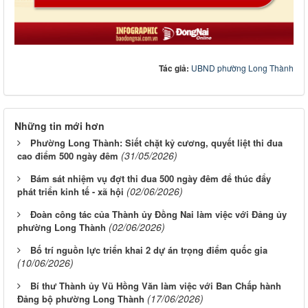
Những tin mới hơn
Phường Long Thành: Siết chặt kỷ cương, quyết liệt thi đua
(31/05/2026)
cao điểm 500 ngày đêm
Bám sát nhiệm vụ đợt thi đua 500 ngày đêm để thúc đẩy
(02/06/2026)
phát triển kinh tế - xã hội
Đoàn công tác của Thành ủy Đồng Nai làm việc với Đảng ủy
(02/06/2026)
phường Long Thành
Bố trí nguồn lực triển khai 2 dự án trọng điểm quốc gia
(10/06/2026)
Bí thư Thành ủy Vũ Hồng Văn làm việc với Ban Chấp hành
(17/06/2026)
Đảng bộ phường Long Thành
Khẩn trương đấu giá hơn 2,5 ngàn hécta đất vùng phụ cận
(26/06/2026)
Sân bay Long Thành
Kết quả lấy ý kiến cử tri về Đề án sắp xếp, điều chỉnh, đổi
tên các khu phố trên địa bàn phường Long Thành
(30/06/2026)