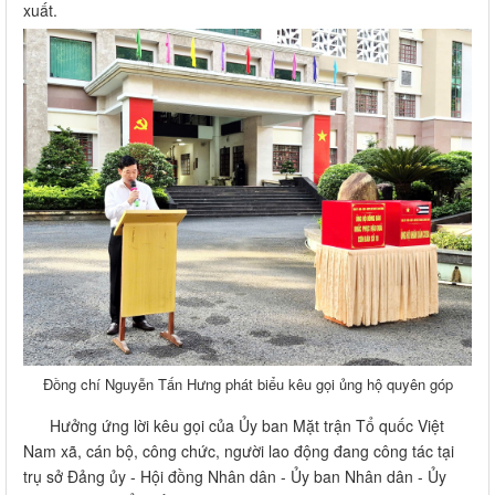
Đồng chí Nguyễn Tấn Hưng phát biểu kêu gọi ủng hộ quyên góp
Hưởng ứng lời kêu gọi của Ủy ban Mặt trận Tổ quốc Việt
Nam xã, cán bộ, công chức, người lao động đang công tác tại
trụ sở Đảng ủy - Hội đồng Nhân dân - Ủy ban Nhân dân - Ủy
ban Mặt trận Tổ quốc Việt Nam xã Long Thành đã tích cực
tham gia quyên góp với tinh thần tự nguyện, trách nhiệm và sẻ
chia. Mỗi tấm lòng, dù lớn hay nhỏ, đều chứa đựng tình cảm
sâu nặng, thể hiện tinh thần nhân ái, đoàn kết của con người
Việt Nam trong hoạn nạn, khó khăn.