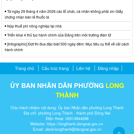
[Infographic] Đợt thi đua đặc biệt 500 ngày đêm: Mục tiêu cụ thể về cải cách
hành chính
Trang chủ
Cấu trúc trang
Liên hệ
Đăng nhập
ỦY BAN NHÂN DÂN PHƯỜNG
LONG
THÀNH
Chịu trách nhiệm nội dung: Ủy ban Nhân dân phường Long Thành
Địa chỉ: phường Long Thành - thành phố Đồng Nai
Điện thoại: 02513844298
Website: https://longthanh.dongnai.gov.vn
Email: ubnd-longthanh@dongnai.gov.vn​