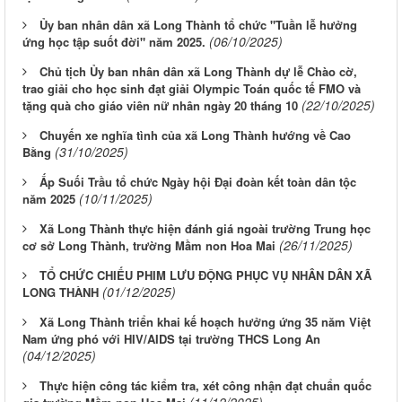
Chuyến xe nghĩa tình của xã Long Thành hướng về Cao
(31/10/2025)
Bằng
Ấp Suối Trầu tổ chức Ngày hội Đại đoàn kết toàn dân tộc
(10/11/2025)
năm 2025
Xã Long Thành thực hiện đánh giá ngoài trường Trung học
(26/11/2025)
cơ sở Long Thành, trường Mầm non Hoa Mai
TỔ CHỨC CHIẾU PHIM LƯU ĐỘNG PHỤC VỤ NHÂN DÂN XÃ
(01/12/2025)
LONG THÀNH
Xã Long Thành triển khai kế hoạch hưởng ứng 35 năm Việt
Nam ứng phó với HIV/AIDS tại trường THCS Long An
(04/12/2025)
Thực hiện công tác kiểm tra, xét công nhận đạt chuẩn quốc
(11/12/2025)
gia trường Mầm non Hoa Mai
Trường Tiểu học Long Thành A xuất sắc giành chức vô địch
(15/12/2025)
Giải bóng đá U11 xã Long Thành năm 2025
Những tin cũ hơn
Tổ chức Hội nghị tuyên truyền, phổ biến giáo dục pháp luật