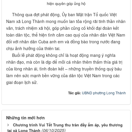
đối với nhân dân Cuba anh em và đồng bào trong nước đang
chịu ảnh hưởng của thiên tai.
Buổi lễ phát động không chỉ là hoạt động mang ý nghĩa
nhân đạo, mà còn là dịp để mỗi cá nhân thêm thấm thía giá trị
của lòng nhân ái, tình đoàn kết – những truyền thống quý báu
làm nên sức mạnh bền vững của dân tộc Việt Nam trong các
giai đoạn lịch sử.
Tác giả:
UBND phường Long Thành
Những tin mới hơn
Chương trình Vui Tết Trung thu tràn đầy ấm áp, yêu thương
(06/10/2025)
tại xã Long Thành
Ủy ban nhân dân xã Long Thành tổ chức "Tuần lễ hưởng
(06/10/2025)
ứng học tập suốt đời" năm 2025.
Chủ tịch Ủy ban nhân dân xã Long Thành dự lễ Chào cờ,
trao giải cho học sinh đạt giải Olympic Toán quốc tế FMO và
(22/10/2025)
tặng quà cho giáo viên nữ nhân ngày 20 tháng 10