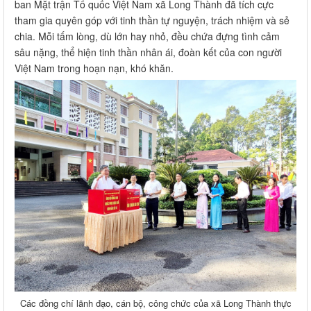
Các đồng chí lãnh đạo, cán bộ, công chức của xã Long Thành thực
hiện quyên góp ủng hộ
Thông qua đợt phát động, Ủy ban Mặt trận Tổ quốc Việt
Nam xã Long Thành mong muốn lan tỏa rộng rãi tinh thần nhân
văn, trách nhiệm xã hội, góp phần củng cố khối đại đoàn kết
toàn dân tộc, thể hiện tình cảm cao quý của nhân dân Việt Nam