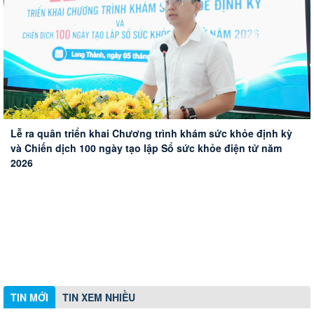
Đoàn công tác HĐND thành phố Huế khảo sát thực tế Sân
Phường Long Thành xử lý 10 trường hợp vi phạm hành
Triển khai hiệu quả tín dụng chính sách xã hội trên địa bàn
bay Long Thành
Lễ ra quân triển khai Chương trình khám sức khỏe định kỳ
chính về trật tự xây dựng
phường Long Thành
và Chiến dịch 100 ngày tạo lập Sổ sức khỏe điện tử năm
2026
TIN MỚI
TIN XEM NHIỀU
Thông báo khám sức khỏe toàn dân cho trẻ em dưới 6 tuổi