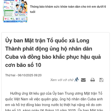
Đoàn công tác HĐND thành phố Huế khảo sát thực tế
Ủy ban Mặt trận Tổ quốc xã Long
Sân bay...
Thành phát động ủng hộ nhân dân
Cuba và đồng bào khắc phục hậu quả
cơn bão số 10
Thứ hai - 06/10/2025 09:20
Xem với cỡ chữ
Hưởng ứng lời kêu gọi của Ủy ban Trung ương Mặt trận Tổ
quốc Việt Nam về việc quyên góp, ủng hộ nhân dân Cuba anh
em và hỗ trợ đồng bào trong nước bị thiệt hại nặng nề do cơn
bão số 10, sáng ngày 06 tháng 10 năm 2025, Ủy ban Mật trận
Tổ quốc Việt Nam xã Long Thành đã tổ chức lễ phát động
quyên góp với tinh thần “tương thân tương ái”, “lá lành đùm lá
rách”, phát huy truyền thống đoàn kết, nghĩa tình của dân tộc
Việt Nam.
Tại buổi phát động, đồng chí Nguyễn Tấn Hưng - Ủy viên