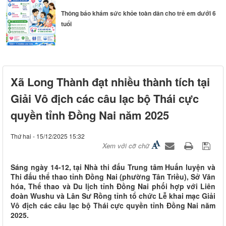
Thông báo khám sức khỏe toàn dân cho trẻ em dưới 6
tuổi
Đoàn công tác HĐND thành phố Huế khảo sát thực tế
Xã Long Thành đạt nhiều thành tích tại
Sân bay...
Giải Vô địch các câu lạc bộ Thái cực
quyền tỉnh Đồng Nai năm 2025
Thứ hai - 15/12/2025 15:32
Xem với cỡ chữ
Sáng ngày 14-12, tại Nhà thi đấu Trung tâm Huấn luyện và
Thi đấu thể thao tỉnh Đồng Nai (phường Tân Triều), Sở Văn
hóa, Thể thao và Du lịch tỉnh Đồng Nai phối hợp với Liên
đoàn Wushu và Lân Sư Rồng tỉnh tổ chức Lễ khai mạc Giải
Vô địch các câu lạc bộ Thái cực quyền tỉnh Đồng Nai năm
2025.