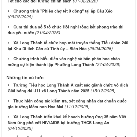
(01/02/2026)
Tết cho các đối tượng chính sách
Chương trình "Phiên chợ tết 0 đồng" tại ấp Cầu Xéo
(09/02/2026)
Cụm thi đua số 5 tổ chức Hội nghị tổng kết phong trào thi
(21/04/2026)
đua yêu nước
Xã Long Thành tổ chức họp mặt truyền thống Tiểu đoàn 240
(26/04/2026)
tại Khu Di tích Căn cứ Tỉnh ủy – Biên Hòa
Chương trình biểu diễn văn nghệ và bắn pháo hoa chào
(27/04/2026)
mừng sự kiện thành lập Phường Long Thành
Những tin cũ hơn
Trường Tiểu học Long Thành A xuất sắc giành chức vô địch
(15/12/2025)
Giải bóng đá U11 xã Long Thành năm 2025
Thực hiện công tác kiểm tra, xét công nhận đạt chuẩn quốc
(11/12/2025)
gia trường Mầm non Hoa Mai
Xã Long Thành triển khai kế hoạch hưởng ứng 35 năm Việt
Nam ứng phó với HIV/AIDS tại trường THCS Long An
(04/12/2025)