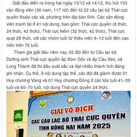
Giải đấu diễn ra trong hai ngày 13/12 và 14/12, thu hút 153
vận động viên (36 nam, 117 nữ) đến từ 22 câu lạc bộ Thái cực
quyền thuộc các xã, phường trên địa bàn tỉnh. Các vận động
viên tranh tài ở 41 nội dung, bao gồm: Thái cực quyền (8 thức,
24 thức, 42 thức), Thái cực kiếm (32 thức, 42 thức), Thái cực
quạt 28 thức, với các nhóm tuổi từ thiếu niên 9–13 tuổi đến cao
niên trên 76 tuổi.
Tham gia giải đấu năm nay, 02 đội đến từ Câu lạc bộ
Dưỡng sinh Thái cực quyền ấp Xóm Gốc và ấp Cầu Xéo, xã
Long Thành đã thi đấu xuất sắc và đạt nhiều thành tích đáng
ghi nhận. Cụ thể, ở nội dung tập thể, các đội đã giành được 01
Huy chương Vàng và 01 Huy chương Đồng ở các lứa tuổi 41–59
tuổi và 60–70 tuổi, nội dung Thái cực quyền 24 thức.