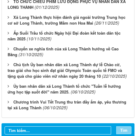
TỔ CHỨC CHIẾU PHIM LƯU ĐỘNG PHỤC VỤ NHÂN DÂN XÃ
(01/12/2025)
LONG THÀNH
Xã Long Thành thực hiện đánh giá ngoài trường Trung học
(26/11/2025)
cơ sở Long Thành, trường Mầm non Hoa Mai
Ấp Suối Trầu tổ chức Ngày hội Đại đoàn kết toàn dân tộc
(10/11/2025)
năm 2025
Chuyến xe nghĩa tình của xã Long Thành hướng về Cao
(31/10/2025)
Bằng
Chủ tịch Ủy ban nhân dân xã Long Thành dự lễ Chào cờ,
trao giải cho học sinh đạt giải Olympic Toán quốc tế FMO và
(22/10/2025)
tặng quà cho giáo viên nữ nhân ngày 20 tháng 10
Ủy ban nhân dân xã Long Thành tổ chức "Tuần lễ hưởng
(06/10/2025)
ứng học tập suốt đời" năm 2025.
Chương trình Vui Tết Trung thu tràn đầy ấm áp, yêu thương
(06/10/2025)
tại xã Long Thành
Tìm