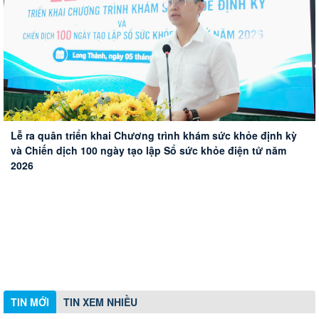
Đoàn công tác HĐND thành phố Huế khảo sát thực tế Sân
Phường Long Thành xử lý 10 trường hợp vi phạm hành
Triển khai hiệu quả tín dụng chính sách xã hội trên địa bàn
bay Long Thành
Lễ ra quân triển khai Chương trình khám sức khỏe định kỳ
chính về trật tự xây dựng
phường Long Thành
và Chiến dịch 100 ngày tạo lập Sổ sức khỏe điện tử năm
2026
TIN MỚI
TIN XEM NHIỀU