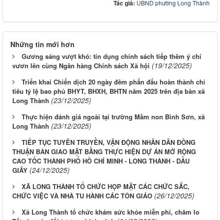
Tác giả:
UBND phường Long Thành
Những tin mới hơn
Gương sáng vượt khó: tín dụng chính sách tiếp thêm ý chí
(19/12/2025)
vươn lên cùng Ngân hàng Chính sách Xã hội
Triển khai Chiến dịch 20 ngày đêm phấn đấu hoàn thành chỉ
tiêu tỷ lệ bao phủ BHYT, BHXH, BHTN năm 2025 trên địa bàn xã
(23/12/2025)
Long Thành
Thực hiện đánh giá ngoài tại trường Mầm non Bình Sơn, xã
(23/12/2025)
Long Thành
TIẾP TỤC TUYÊN TRUYỀN, VẬN ĐỘNG NHÂN DÂN ĐỒNG
THUẬN BÀN GIAO MẶT BẰNG THỰC HIỆN DỰ ÁN MỞ RỘNG
CAO TỐC THÀNH PHỐ HỒ CHÍ MINH - LONG THÀNH - DẦU
(24/12/2025)
GIÂY
XÃ LONG THÀNH TỔ CHỨC HỌP MẶT CÁC CHỨC SẮC,
(26/12/2025)
CHỨC VIỆC VÀ NHÀ TU HÀNH CÁC TÔN GIÁO
Xã Long Thành tổ chức khám sức khỏe miễn phí, chăm lo