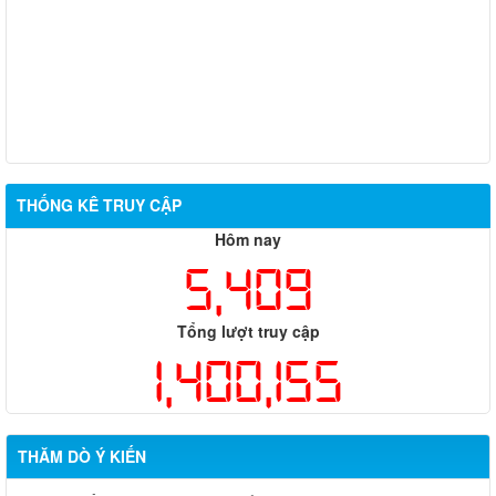
Thông báo điều chỉnh danh sách bố trí tái định cư dự án Nâng
cấp, mở rộng đường 769
Niêm yết công khai dự kiến phương án giao đất ở tái định cư
cho các hộ dân dự án Cảng hàng không quốc tế Long Thành
THỐNG KÊ TRUY CẬP
Hôm nay
5,409
Tổng lượt truy cập
1,400,155
THĂM DÒ Ý KIẾN