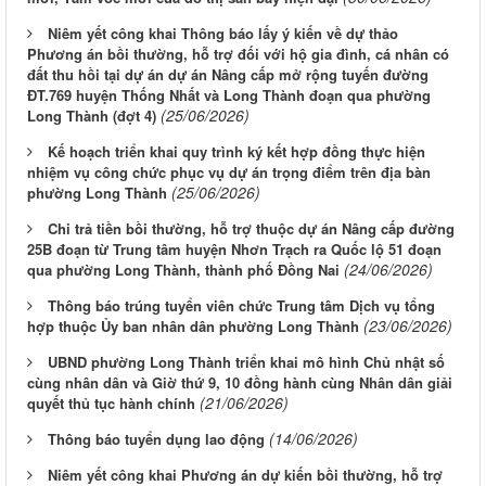
Niêm yết công khai Thông báo lấy ý kiến về dự thảo
Phương án bồi thường, hỗ trợ đối với hộ gia đình, cá nhân có
đất thu hồi tại dự án dự án Nâng cấp mở rộng tuyến đường
ĐT.769 huyện Thống Nhất và Long Thành đoạn qua phường
(25/06/2026)
Long Thành (đợt 4)
Kế hoạch triển khai quy trình ký kết hợp đồng thực hiện
nhiệm vụ công chức phục vụ dự án trọng điểm trên địa bàn
(25/06/2026)
phường Long Thành
Chi trả tiền bồi thường, hỗ trợ thuộc dự án Nâng cấp đường
25B đoạn từ Trung tâm huyện Nhơn Trạch ra Quốc lộ 51 đoạn
(24/06/2026)
qua phường Long Thành, thành phố Đồng Nai
Thông báo trúng tuyển viên chức Trung tâm Dịch vụ tổng
(23/06/2026)
hợp thuộc Ủy ban nhân dân phường Long Thành
UBND phường Long Thành triển khai mô hình Chủ nhật số
cùng nhân dân và Giờ thứ 9, 10 đồng hành cùng Nhân dân giải
(21/06/2026)
quyết thủ tục hành chính
(14/06/2026)
Thông báo tuyển dụng lao động
Niêm yết công khai Phương án dự kiến bồi thường, hỗ trợ