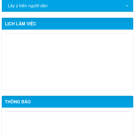
Lấy ý kiến người dân
LỊCH LÀM VIỆC
Lịch làm việc từ ngày 12/1/2026 đến 18/1/2026
Chương trình làm việc từ ngày 15/12/2025 - 21/12/2025
Lịch làm việc từ ngày 8/12/2025 - 14/12/2025
Lịch làm việc của Đảng ủy - Hội đồng nhân dân - Ủy ban nhân
dân xã Long Thành tuần 45 (3/10/2025 - 9/102025)
THÔNG BÁO
Thông báo khám sức khỏe toàn dân cho trẻ em dưới 6 tuổi
Niêm yết công khai Phương án bồi thường, hỗ trợ Nâng cấp,
mở rộng đường Khai thác đá 3