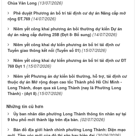
(13/07/2026)
Chùa Vân Long
Phê duyệt Phương án bố trí tái định cư dự án Nâng cấp mở
(14/07/2026)
rộng ĐT.769
Niêm yết công khai phương án bồi thường dự kiến Dự án
(14/07/2026)
dự án nâng cấp đường 25B (Đợt 8- Bổ sung)
Niêm yết công khai dự kiến phương án bố trí tái định cư
(15/07/2026)
Tuyến giao thông kết nối (Tuyến số 01)
Niêm yết công khai dự kiến phương án bố trí tái định cư ĐT
(15/07/2026)
769 Đợt 1
Niêm yết Phương án dự kiến bồi thường, hỗ trợ, tái định cư
thuộc dự án Mở rộng đoạn cao tốc Thành phố Hồ Chí Minh -
Long Thành, đoạn qua xã Long Thành (nay là Phường Long
(15/07/2026)
Thành) - (đợt 8)
Những tin cũ hơn
Ủy ban nhân dân phường Long Thành thông tin nhân sự tại
(02/07/2026)
9 khu phố mới thành lập trên địa bàn.
Bản đồ địa giới hành chính phường Long Thành: Diện mạo
(30/06/2026)
mới, Tầm vóc mới của đô thị sân bay hiện đại