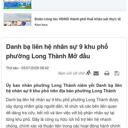
Đoàn công tác HĐND thành phố Huế khảo sát thực tế
Sân bay...
Lãnh đạo phường Long Thành chỉ đạo khẩn trương
Danh bạ liên hệ nhân sự 9 khu phố
khắc phục hư...
phường Long Thành Mở đầu
Thứ sáu - 03/07/2026 08:42
Xem với cỡ chữ
Ủy ban nhân phường Long Thành niêm yết Danh bạ liên
hệ nhân sự 9 khu phố trên địa bàn phường Long Thành
Danh bạ liên hệ nhân sự 9 khu phố phường Long Thành được
xây dựng nhằm giúp người dân, tổ chức và các bên liên quan
dễ dàng tra cứu, kết nối và làm việc với bộ phận nhân sự tại
từng khu phố. Đây là công cụ hữu ích hỗ trợ liên hệ nhanh
chóng, chính xác và thuận tiện trong các hoạt động hành chính