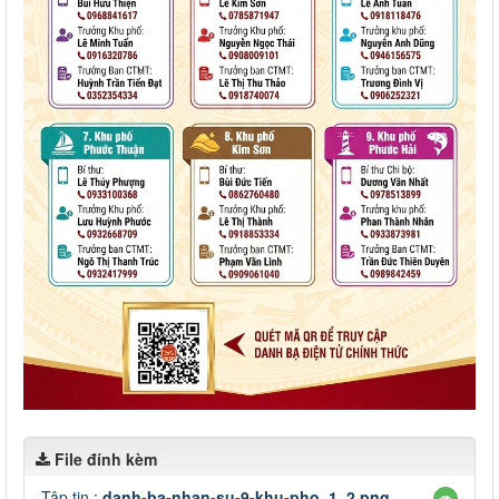
File đính kèm
Tập tin :
danh-ba-nhan-su-9-khu-pho_1_2.png