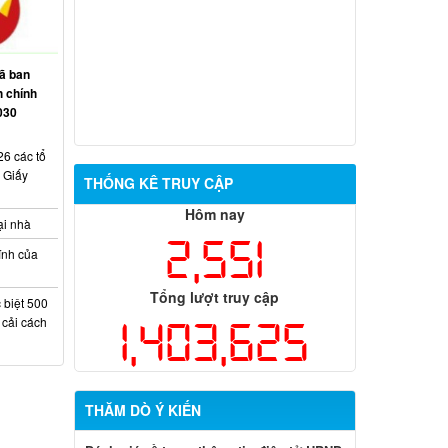
Thông báo điều chỉnh danh sách bố trí
tái định cư dự án Nâng cấp, mở rộng
đường 769
ã ban
h chính
Niêm yết công khai dự kiến phương án
030
giao đất ở tái định cư cho các hộ dân dự
án Cảng hàng không quốc tế Long
Thành
6 các tổ
 Giấy
THỐNG KÊ TRUY CẬP
Hôm nay
ại nhà
2,551
ính của
Tổng lượt truy cập
 biệt 500
1,403,625
 cải cách
THĂM DÒ Ý KIẾN