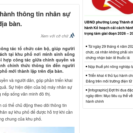
ành thông tin nhân sự
địa bàn.
UBND phường Long Thành đ
hành Kế hoạch cải cách hàn
trọng tâm giai đoạn 2026 – 2
Xem với cỡ chữ
Từ ngày 29 tháng 4 năm 202
công tác tổ chức cán bộ, giúp người
chức, cá nhân không phải xin
rách tại khu phố nơi mình sinh sống
chứng nhận bán lẻ thuốc lá
hối hợp công tác giữa chính quyền và
h chính thức thông tin đến người
Nộp thuế phi nông nghiệp t
 phố mới thành lập trên địa bàn.
Triển khai 4 thủ tục hành ch
uyền và người dân, góp phần triển khai
Đảng trên môi trường điện tử
u quả. Sự hiện diện của bộ máy nhân sự
[Infographic] Đợt thi đua đặc
g nếp sống văn minh đô thị.
ngày đêm: Mục tiêu cụ thể về
hành chính
có thể chủ động theo dõi thông tin
 nhân sự khu phố để được hỗ trợ khi cần
ộng chung của khu phố.