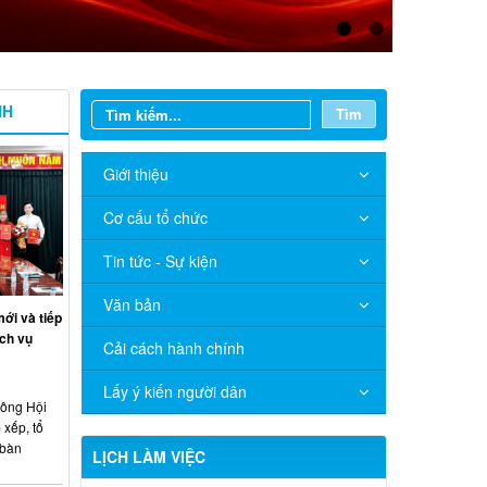
NH
Tìm
Giới thiệu
Cơ cấu tổ chức
Tin tức - Sự kiện
Văn bản
ới và tiếp
ch vụ
Cải cách hành chính
Lấy ý kiến người dân
công Hội
 xếp, tổ
 bàn
LỊCH LÀM VIỆC