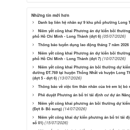
Những tin mới hơn
Danh bạ liên hệ nhân sự 9 khu phố phường Long
Niêm yết công khai Phương án dự kiến bồi thườn
(05/07/2026)
phố Hồ Chí Minh - Long Thành (đợt 6)
Thông báo tuyển dụng lao động tháng 7 năm 2026
Niêm yết công khai Phương án dự kiến bồi thườn
(10/07/2026)
phố Hồ Chí Minh - Long Thành (đợt 7)
Niêm yết công khai Phương án bồi thường dự kiế
đường ĐT.769 tại huyện Thống Nhất và huyện Long 
(13/07/2026)
(đợt 5 - đợt 6)
Thông báo về việc tìm thân nhân của trẻ em bị bỏ 
Phê duyệt Phương án bố trí tái định cư dự án Nân
Niêm yết công khai phương án bồi thường dự kiế
(14/07/2026)
(Đợt 8- Bổ sung)
Niêm yết công khai dự kiến phương án bố trí tái đ
(15/07/2026)
số 01)