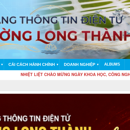
CẢI CÁCH HÀNH CHÍNH
DOANH NGHIỆP
ALBUMS
▼
▼
▼
IỆT LIỆT CHÀO MỪNG NGÀY KHOA HỌC, CÔNG NGHỆ VÀ ĐỔI MỚI 