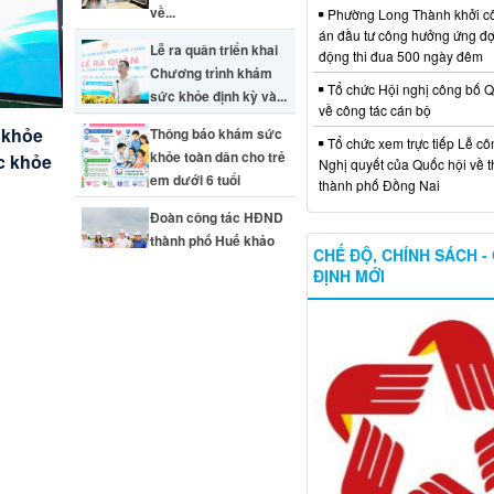
về...
Phường Long Thành khởi c
án đầu tư công hưởng ứng đợ
Lễ ra quân triển khai
động thi đua 500 ngày đêm
Chương trình khám
Tổ chức Hội nghị công bố Q
sức khỏe định kỳ và...
về công tác cán bộ
 khỏe
Thông báo khám sức
Tổ chức xem trực tiếp Lễ cô
khỏe toàn dân cho trẻ
 trên
 phạm
c khỏe
t thực
Nghị quyết của Quốc hội về t
em dưới 6 tuổi
thành phố Đồng Nai
Đoàn công tác HĐND
thành phố Huế khảo
CHẾ ĐỘ, CHÍNH SÁCH -
sát thực tế Sân bay...
ĐỊNH MỚI
em