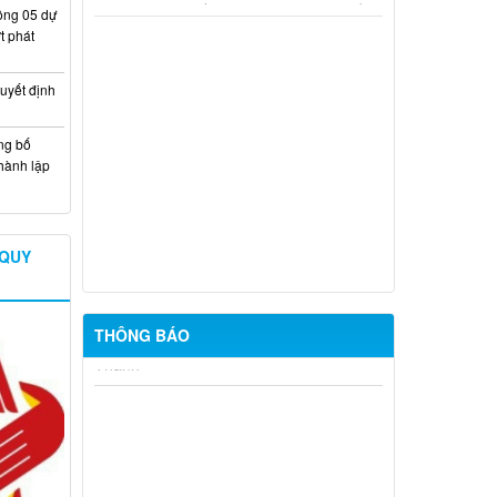
Lịch làm việc từ ngày 12/1/2026 đến
ông 05 dự
18/1/2026
t phát
Chương trình làm việc từ ngày
15/12/2025 - 21/12/2025
uyết định
Lịch làm việc từ ngày 8/12/2025 -
ng bố
14/12/2025
hành lập
Lịch làm việc của Đảng ủy - Hội đồng
nhân dân - Ủy ban nhân dân xã Long
Thành tuần 45 (3/10/2025 - 9/102025)
 QUY
THÔNG BÁO
Thông báo khám sức khỏe toàn dân
cho trẻ em dưới 6 tuổi
Niêm yết công khai Phương án bồi
thường, hỗ trợ Nâng cấp, mở rộng
đường Khai thác đá 3