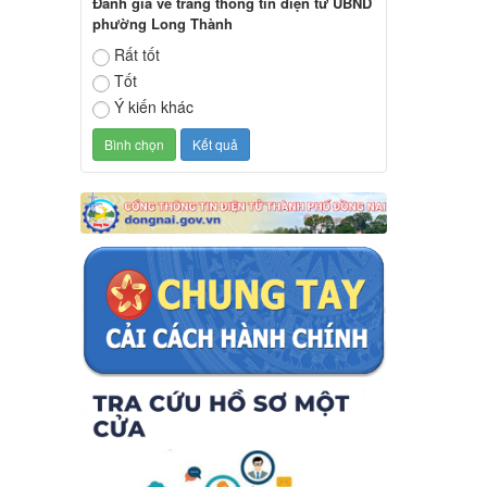
Đánh giá về trang thông tin điện tử UBND
phường Long Thành
Rất tốt
Tốt
Ý kiến khác