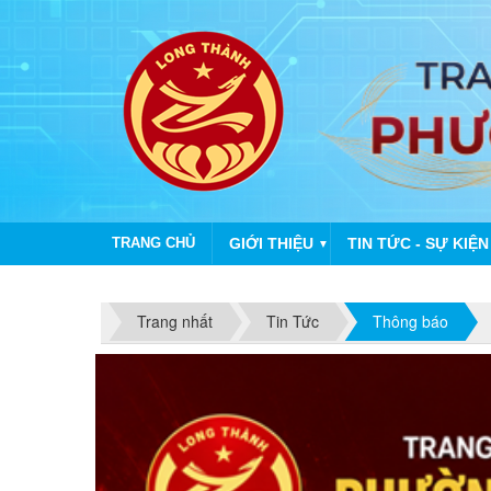
TRANG CHỦ
GIỚI THIỆU
TIN TỨC - SỰ KIỆN
▼
NH
Trang nhất
Tin Tức
Thông báo