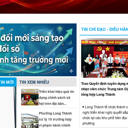
TIN CHỈ ĐẠO - ĐIỀU HÀ
TIN MỚI
TIN XEM NHIỀU
Trao Quyết định tuyển dụng m
nhận viên chức Trung tâm Dị
Triển khai hiệu quả tín
tổng hợp Long Thành
dụng chính sách xã
hội trên địa bàn...
Long Thành tổ chức thành 
nghị triển khai nghị quyết sắp
Phường Long Thành
chức lại các khu phố trên địa
xử lý 10 trường hợp
phường
vi phạm hành chính