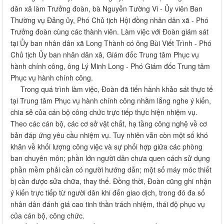
dân xã làm Trưởng đoàn, bà Nguyễn Tường Vi - Ủy viên Ban
Thường vụ Đảng ủy, Phó Chủ tịch Hội đồng nhân dân xã - Phó
Trưởng đoàn cùng các thành viên. Làm việc với Đoàn giám sát
tại Ủy ban nhân dân xã Long Thành có ông Bùi Viết Trình - Phó
Chủ tịch Ủy ban nhân dân xã, Giám đốc Trung tâm Phục vụ
hành chính công, ông Lý Minh Long - Phó Giám đốc Trung tâm
Phục vụ hành chính công.
Trong quá trình làm việc, Đoàn đã tiến hành khảo sát thực tế
tại Trung tâm Phục vụ hành chính công nhằm lắng nghe ý kiến,
chia sẻ của cán bộ công chức trực tiếp thực hiện nhiệm vụ.
Theo các cán bộ, các cơ sở vật chất, hạ tầng công nghệ về cơ
bản đáp ứng yêu cầu nhiệm vụ. Tuy nhiên vẫn còn một số khó
khăn về khối lượng công việc và sự phối hợp giữa các phòng
ban chuyên môn; phần lớn người dân chưa quen cách sử dụng
phần mềm phải cần có người hướng dẫn; một số máy móc thiết
bị cần được sửa chữa, thay thế. Đồng thời, Đoàn cũng ghi nhận
ý kiến trực tiếp từ người dân khi đến giao dịch, trong đó đa số
nhân dân đánh giá cao tinh thần trách nhiệm, thái độ phục vụ
của cán bộ, công chức.