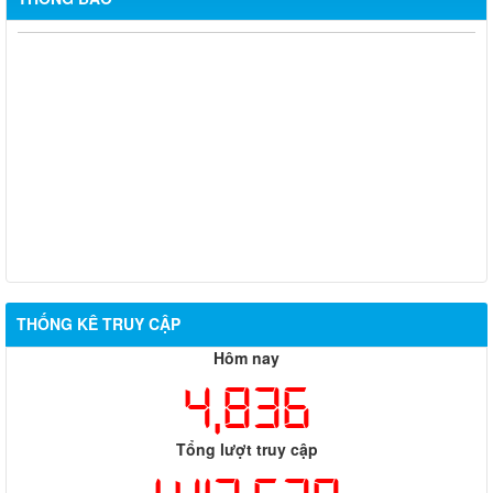
Thông báo khám sức khỏe toàn dân cho trẻ em dưới 6 tuổi
Niêm yết công khai Phương án bồi thường, hỗ trợ Nâng cấp,
mở rộng đường Khai thác đá 3
Thông báo điều chỉnh danh sách bố trí tái định cư dự án Nâng
cấp, mở rộng đường 769
Niêm yết công khai dự kiến phương án giao đất ở tái định cư
cho các hộ dân dự án Cảng hàng không quốc tế Long Thành
THỐNG KÊ TRUY CẬP
Hôm nay
4,836
Tổng lượt truy cập