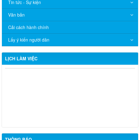
Tin tức - Sự kiện
Văn bản
Cải cách hành chính
Lấy ý kiến người dân
LỊCH LÀM VIỆC
Lịch làm việc từ ngày 12/1/2026 đến 18/1/2026
Chương trình làm việc từ ngày 15/12/2025 - 21/12/2025
Lịch làm việc từ ngày 8/12/2025 - 14/12/2025
Lịch làm việc của Đảng ủy - Hội đồng nhân dân - Ủy ban nhân
dân xã Long Thành tuần 45 (3/10/2025 - 9/102025)
THÔNG BÁO