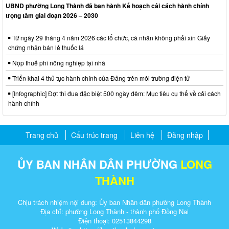
UBND phường Long Thành đã ban hành Kế hoạch cải cách hành chính
trọng tâm giai đoạn 2026 – 2030
Từ ngày 29 tháng 4 năm 2026 các tổ chức, cá nhân không phải xin Giấy
chứng nhận bán lẻ thuốc lá
Nộp thuế phi nông nghiệp tại nhà
Triển khai 4 thủ tục hành chính của Đảng trên môi trường điện tử
[Infographic] Đợt thi đua đặc biệt 500 ngày đêm: Mục tiêu cụ thể về cải cách
hành chính
Trang chủ
Cấu trúc trang
Liên hệ
Đăng nhập
ỦY BAN NHÂN DÂN PHƯỜNG
LONG
THÀNH
Chịu trách nhiệm nội dung: Ủy ban Nhân dân phường Long Thành
Địa chỉ: phường Long Thành - thành phố Đồng Nai
Điện thoại: 02513844298