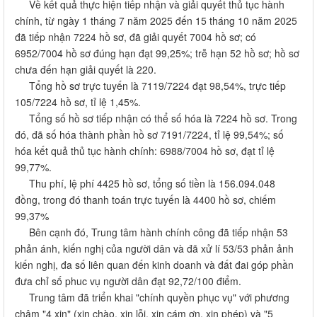
Về kết quả thực hiện tiếp nhận và giải quyết thủ tục hành
chính, từ ngày 1 tháng 7 năm 2025 đến 15 tháng 10 năm 2025
đã tiếp nhận 7224 hồ sơ, đã giải quyết 7004 hồ sơ; có
6952/7004 hồ sơ đúng hạn đạt 99,25%; trễ hạn 52 hồ sơ; hồ sơ
chưa đến hạn giải quyết là 220.
Tổng hồ sơ trực tuyến là 7119/7224 đạt 98,54%, trực tiếp
105/7224 hồ sơ, tỉ lệ 1,45%.
Tổng số hồ sơ tiếp nhận có thể số hóa là 7224 hồ sơ. Trong
đó, đã số hóa thành phần hồ sơ 7191/7224, tỉ lệ 99,54%; số
hóa kết quả thủ tục hành chính: 6988/7004 hồ sơ, đạt tỉ lệ
99,77%.
Thu phí, lệ phí 4425 hồ sơ, tổng số tiền là 156.094.048
đồng, trong đó thanh toán trực tuyến là 4400 hồ sơ, chiếm
99,37%
Bên cạnh đó, Trung tâm hành chính công đã tiếp nhận 53
phản ánh, kiến nghị của người dân và đã xử lí 53/53 phản ảnh
kiến nghị, đa số liên quan đến kinh doanh và đất đai góp phần
đưa chỉ số phuc vụ người dân đạt 92,72/100 điểm.
Trung tâm đã triển khai "chính quyền phục vụ" với phương
châm "4 xin" (xin chào, xin lỗi, xin cám ơn, xin phép) và "5